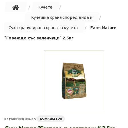
Кучета
Кучешка храна според вида ѝ
Суха гранулирана храна за кучета
Farm Nature
"Говеждо със зеленчуци" 2.5кг
Каталожен номер
ASM54MT2B