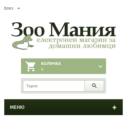
Влез
КОЛИЧКА
0
МЕНЮ