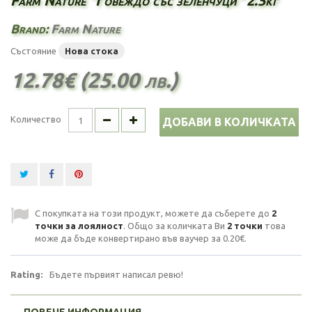
Farm Nature "Говеждо със зеленчуци" 2.5кг
Brand:
Farm Nature
Състояние
Нова стока
12.78€ (25.00 лв.)
Количество
ДОБАВИ В КОЛИЧКАТА
С покупката на този продукт, можете да съберете до
2
точки за лоялност
. Общо за количката Ви
2
точки
това
може да бъде конвертирано във ваучер за
0.20€
.
Rating:
Бъдете първият написал ревю!