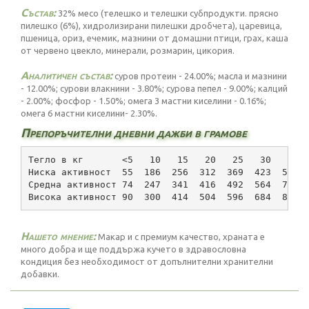
Състав:
32% месо (телешко и телешки субпродукти. прясно
пилешко (6%), хидролизирани пилешки дробчета), царевица,
пшеница, ориз, ечемик, мазнини от домашни птици, грах, каша
от червено цвекло, минерали, розмарин, цикория.
Аналитичен състав:
суров протеин - 24.00%; масла и мазнини
- 12.00%; сурови влакнини - 3.80%; сурова пепел - 9.00%; калций
- 2.00%; фосфор - 1.50%; омега 3 мастни киселини - 0.16%;
омега 6 мастни киселини- 2.30%.
Препоръчителни дневни дажби в грамове
Тегло в кг       <5   10   15   20   25   30   40 
Ниска активност  55  186  256  312  369  423  525 
Средна активност 74  247  341  416  492  564  700 
Висока активност 90  300  414  504  596  684  848 
Нашето мнение:
Макар и с премиум качество, храната е
много добра и ще поддържа кучето в здравословна
кондиция без необходимост от допълнителни хранителни
добавки.