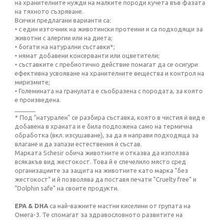
на хранителните нужди на малките породи кучета във фазата
на тяхното съзряване.
Всички предлагани варианти са:
• с един източник на животински протеини и са подходящи за
животни с алергии или на диета;
• богати на натурални съставки*;
• нямат добавени консерванти или оцветители;
• съставките с пребиотично действие помагат да се осигури
ефективна усвояване на хранителните вещества и контрол на
миризмите;
• Големината на гранулата е съобразена с породата, за която
е произведена.
______
* Под "натурален" се разбира съставка, която в чистия ѝ вид е
добавена в храната и е била подложена само на термична
обработка (вкл. изсушаване), за да я направи подходяща за
влагане и да запази естествения ѝ състав.
Марката Schesir обича животните и отказва да използва
всякакъв вид жестокост. Това й е спечелило място сред
организациите за защита на животните като марка "без
жестокост" и й позволява да поставя печати "Cruelty free" и
"Dolphin safe" на своите продукти.
EPA & DHA
са най-важните мастни киселини от групата на
Омега-3. Те спомагат за здравословното развитите на