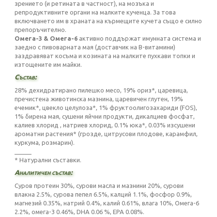
зрението (и ретината в частност), на мозъка и
репродуктивните органи на малките кученца. За това
включването им в храната на кърмещите кучета също е силно
препоръчително.
Омега-3 & Омега-6
активно поддържат имунната система и
заедно с пивоварната мая (доставчик на В-витамини)
заздравяват косъма и козината на малките пухкави топки и
изтощените им майки.
Състав:
28% дехидратирано пилешко месо, 19% ориз*, царевица,
пречистена животинска мазнина, царевичен глутен, 19%
ечемик*, цвекло целулоза*, 1% фруктоолигозахариди (FOS),
1% бирена мая, сушени яйчни продукти, дикалциев фосфат,
калиев хлорид , натриев хлорид, 0.1% юка*, 0.03% изсушени
ароматни растения* (грозде, цитрусови плодове, карамфил,
куркума, розмарин).
_____
* Натурални съставки.
Аналитичен състав:
Суров протеин 30%, сурови масла и мазнини 20%, сурови
влакна 2.5%, сурова пепел 6.5%, калций 1.1%, фосфор 0.9%,
магнезий 0.35%, натрий 0.4%, калий 0.61%, влага 10%, Омега-6
2.2%, омега-3 0.46%, DHA 0.06 %, EPA 0.08%.