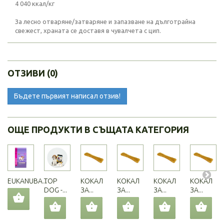
4 040 ккал/кг
За лесно отваряне/затваряне и запазване на дълготрайна
свежест, храната се доставя в чувалчета с цип.
ОТЗИВИ (0)
Бъдете първият написал отзив!
ОЩЕ ПРОДУКТИ В СЪЩАТА КАТЕГОРИЯ
EUKANUBA...
TOP
КОКАЛ
КОКАЛ
КОКАЛ
КОКАЛ
DOG -...
ЗА...
ЗА...
ЗА...
ЗА...