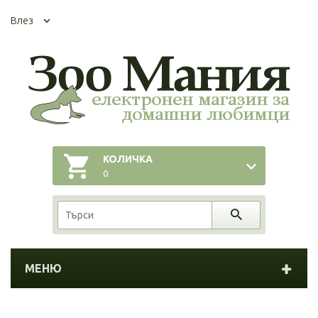
Влез
КОЛИЧКА
0
МЕНЮ