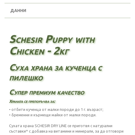
ДАННИ
Schesir Puppy with
Chicken - 2кг
Суха храна за кученца с
пилешко
Супер премиум качество
Храната се препоръчва за:
• отбити кученца от малки породи до 1 г. възраст;
• бременни и кърмещи майки от малки породи.
Сухата храна SCHESIR DRY LINE се приготвя с натурални
съставки* с добавка на витамини и минерали, за да отговори