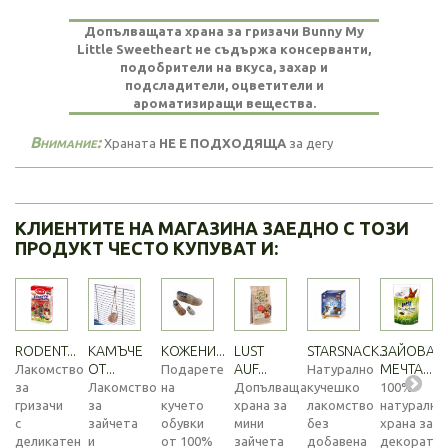
Допълващата храна за гризачи Bunny My
Little Sweetheart не съдържа консерванти,
подобрители на вкуса, захар и
подсладители, оцветители и
ароматизиращи вещества.
Внимание:
Храната
НЕ Е ПОДХОДЯЩА
за дегу
КЛИЕНТИТЕ НА МАГАЗИНА ЗАЕДНО С ТОЗИ
ПРОДУКТ ЧЕСТО КУПУВАТ И:
RODENT...
КАМЪЧЕ
КОЖЕНИ...
LUST
STARSNACK...
ЗАЙОВА
ОТ...
AUF...
МЕЧТА...
Лакомство
Подарете
Натурално
за
Лакомство
на
Допълваща
кучешко
100%
гризачи
за
кучето
храна за
лакомство
натурална
с
зайчета
обувки
мини
без
храна за
деликатен
и
от 100%
зайчета
добавена
декоратив