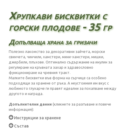
Хрупкави бисквитки с
горски плодове - 35 гр
Допълваща храна за гризачи
Полезно лакомство за декоративни зайчета, морски
свинчета, чинчили, хамстери, мини-хамстери, мишки,
джербили, плъхове. Оптимално съдържание на инулин за
регулиране на кръвната захар и здравословно
функциониране на чревния тракт.
Малките бисквитки във форма на сърчице са особено
подходящи за хранене от ръка. А неустоимия им вкус с
любимото глухарче ги правят идеални за похапване между
другото и награда.
Допълнителни данни
(кликнете за разгъване и повече
информация):
Инструкции за хранене
Състав