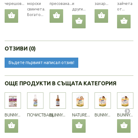
черешов...
морски
пресована...
и
захар...
зайчета
свинчета.
други...
от...
Богато...
ОТЗИВИ (0)
Бъдете първият написал отзив!
ОЩЕ ПРОДУКТИ В СЪЩАТА КАТЕГОРИЯ
BUNNY...
ПОЧИСТВАЩ...
BUNNY...
NATURE...
BUNNY...
BUNNY...