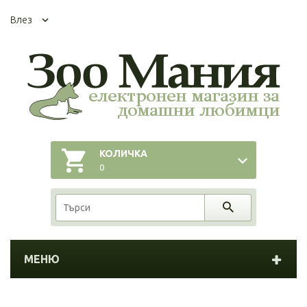
Влез
КОЛИЧКА
0
МЕНЮ