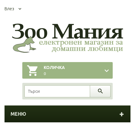
Влез
КОЛИЧКА
0
МЕНЮ