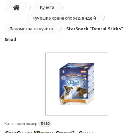
Кучета
Кучешка храна според вида ѝ
Лакомства за кучета
StarSnack "Dental Sticks" -
Small
Каталожен номер
5110