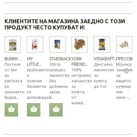
КЛИЕНТИТЕ НА МАГАЗИНА ЗАЕДНО С ТОЗИ
ПРОДУКТ ЧЕСТО КУПУВАТ И:
BUNNY...
MY
STARSNACK...
YORK
VITAKRAFT...
ПРЕСОВАНИ
LITTLE...
FRIEND...
Постеля
200 гр.
Дентално
Играчка
от лен
Хрупкавите
кучешко
100%
лакомство
занимавка
за
и
лакомство
натурално
за
за
клетката
полезни
без
лакомство
кучета
вашето
на
бисквитки
добавена
за
до 5 кг.
кученце
гризачите.
са
захар.
кучета
или
Бедна...
допълваща...
В...
от
ламя -...
малки...