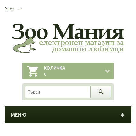
Влез
КОЛИЧКА
0
МЕНЮ