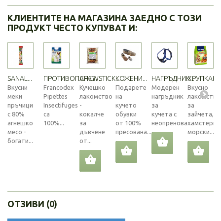
КЛИЕНТИТЕ НА МАГАЗИНА ЗАЕДНО С ТОЗИ
ПРОДУКТ ЧЕСТО КУПУВАТ И:
SANAL...
ПРОТИВОПАРАЗ...
CHEWSTICK...
КОЖЕНИ...
НАГРЪДНИК...
ХРУПКАВИ.
Вкусни
Francodex
Кучешко
Подарете
Модерен
Вкусно
меки
Pipettes
лакомство
на
нагръдник
лакомство
пръчици
Insectifuges
-
кучето
за
за
с 80%
са
кокалче
обувки
кучета с
зайчета,
агнешко
100%...
за
от 100%
неопренова...
хамстери,
месо -
дъвчене
пресована...
морски...
богати...
от...
ОТЗИВИ (0)