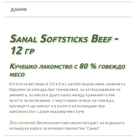
ДАННИ
Sanal Softsticks Beef -
12 гр
Кучешко лакомство с 80 % говеждо
месо
Богати на витамин A, D3 и Е и L-carnitin вкусни меки саламчета.
Идеални за награда при тренировки, за затвърждаване на
уменията, за някоя и друга хапка между храненията или
просто за поглезване. С неустоимия си вкус на говеждо,
пръчиците ще влязат и в ролята на посредник при
запознанство с дори недоверчиво куче.
Заключение:
Висококачествен месен продукт на водещата
холандска марка за кучешки лакомства "Санал".