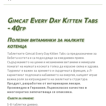
Gimcat Every Day Kitten Tabs
- 40гр
Полезни витаминки за малките
котенца
Таблетките Gimcat Every Day Kitten Tabs са предназначени за
бебета котета и са подходящи за ежедневен прием.
Съдържанието на ценни и незаменими витамини и минерали
помагат на малката космата топка да израсне силна и здрава.
Тауринът е важен за зрението и сърдечната функция, а Л-
карнитинът подпомага набавянето на енергия, калцият играе
важна роля за изграждането на скелетната структура.
Продукт, разработен от ветеринарни лекари.
Произведен в Германия. Първокласно качество в
многократно запечатваща се опаковка.
Съвети за хранене:
5-8 таблетки дневно.