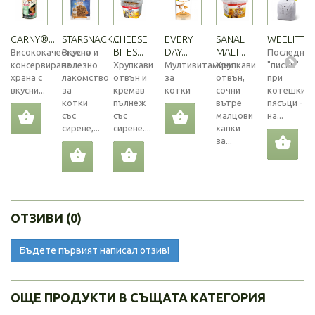
CARNY®...
STARSNACK...
CHEESE
EVERY
SANAL
WEELITTER.
BITES...
DAY...
MALT...
Висококачествена
Вкусно и
Последния
консервирана
полезно
Хрупкави
Мултивитамини
Хрупкави
"писък"
храна с
лакомство
отвън и
за
отвън,
при
вкусни...
за
кремав
котки
сочни
котешкит
котки
пълнеж
вътре
пясъци -
със
със
малцови
на...
сирене,...
сирене....
хапки
за...
ОТЗИВИ (0)
Бъдете първият написал отзив!
ОЩЕ ПРОДУКТИ В СЪЩАТА КАТЕГОРИЯ