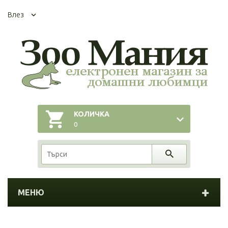
Влез
КОЛИЧКА
0
МЕНЮ