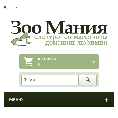
Влез
КОЛИЧКА
0
МЕНЮ