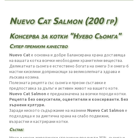
Nuevo Cat Salmon (200 гр)
Консерва за котки "Нуево Сьомга"
Супер премиум качество
Nuevo Cat
е основна и добре балансирана храна доставяща
на вашата котка всички необходими хранителни вещества.
Деликатната сьомга е естествено богата на омега-3 и омега-6
мастни киселини допринасящи за великолепната здрава и
лъскава козина.
Полезната рецепта със сьомга и пресни съставки е
предпоставка за дълъг и активен живот на вашето коте.
Nuevo Cat Salmon
е предназначена за всички породи котки.
Рецепта без овкусители, оцветители и консерванти. Без
зърнени култури.
Заради ниското съдържание на мазнини
Nuevo Cat Salmon
е
подходяща и за диетична храна на слабо подвижни,
възрастни и кастрирани котки.
Състав:
Месо и месни животински странични продукти 35%, сьомга и