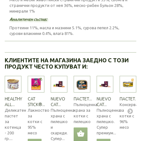
странични продукти от нея 36%, месно-рибен бульон 28%,
минерали 1%
Аналитичен състав:
Протеини 11%, масла и мазнини 5.1%, сурова пепел 2.2%,
сурови влакнини 0.4%, влага 81%.
КЛИЕНТИТЕ НА МАГАЗИНА ЗАЕДНО С ТОЗИ
ПРОДУКТ ЧЕСТО КУПУВАТ И:
HEALTHY
CAT
NUEVO
ПАСТЕТ...
NUEVO
ПАСТЕТ...
ALL...
STICK®...
CAT...
CAT...
Пълноценна
Консерва
Деликатен
Лакмоство
Пълноценна
храна за
Пълноценна
за
пастет
за
храна с
котки с
храна с
котки с
за
котки с
пилешко
пилешко
пилешко.
96%
котенца
95%
и
Супер
месо
- 200
месо
скариди.
премиум...
гр....
Супер...