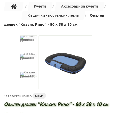
Кучета
Аксесоари за кучета
Къщички - постелки - легла
Овален
дюшек "Класик Рино" - 80 х 58 х 10 см
Каталожен номер
60841
Овален дюшек "Класик Рино" - 80 х 58 х 10 см