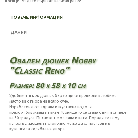
Rating:
Бъдете първият написал ревю!
ПОВЕЧЕ ИНФОРМАЦИЯ
ДАННИ
Овален дюшек Nobby
"Classic Reno"
Размер: 80 х 58 х 10 см
Удобният и мек дюшек бързо ще се превърне в любимо
място за отмора на всяко куче.
Изработен е от здрава изкуствена водо- и
прахоотблъскваща тъкан. Горнището се сваля с цип и се пере
на 30 градуса. Пълнежът е от пяна и вата. Поради тези му
качества, дюшекът спокойно може да се постави и в
кучешката колибка на двора.