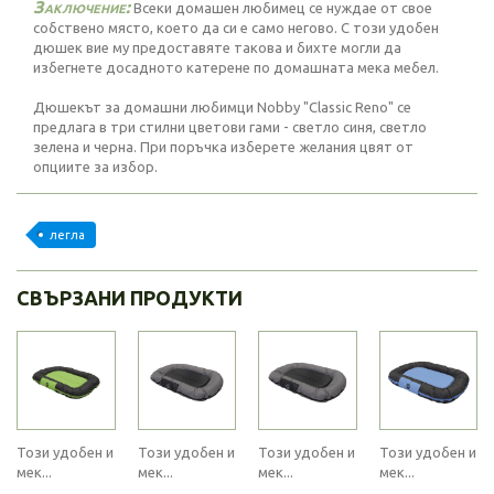
Заключение:
Всеки домашен любимец се нуждае от свое
собствено място, което да си е само негово. С този удобен
дюшек вие му предоставяте такова и бихте могли да
избегнете досадното катерене по домашната мека мебел.
Дюшекът за домашни любимци Nobby "Classic Reno" се
предлага в три стилни цветови гами - светло синя, светло
зелена и черна. При поръчка изберете желания цвят от
опциите за избор.
легла
СВЪРЗАНИ ПРОДУКТИ
Този удобен и
Този удобен и
Този удобен и
Този удобен и
мек...
мек...
мек...
мек...