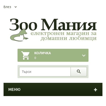
Влез
КОЛИЧКА
0
МЕНЮ