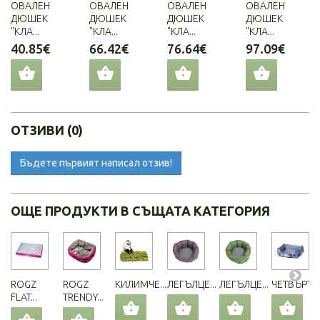
ОВАЛЕН
ОВАЛЕН
ОВАЛЕН
ОВАЛЕН
ДЮШЕК
ДЮШЕК
ДЮШЕК
ДЮШЕК
"КЛА...
"КЛА...
"КЛА...
"КЛА...
40.85€
66.42€
76.64€
97.09€
ОТЗИВИ (0)
Бъдете първият написал отзив!
ОЩЕ ПРОДУКТИ В СЪЩАТА КАТЕГОРИЯ
ROGZ
ROGZ
КИЛИМЧЕ...
ЛЕГЪЛЦЕ...
ЛЕГЪЛЦЕ...
ЧЕТВЪРТИТ
FLAT...
TRENDY...