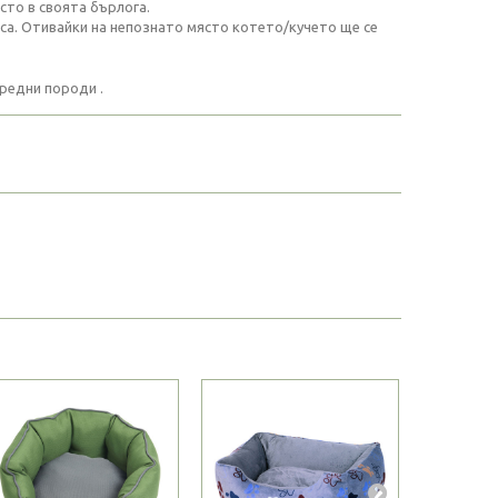
сто в своята бърлога.
са. Отивайки на непознато място котето/кучето ще се
средни породи .