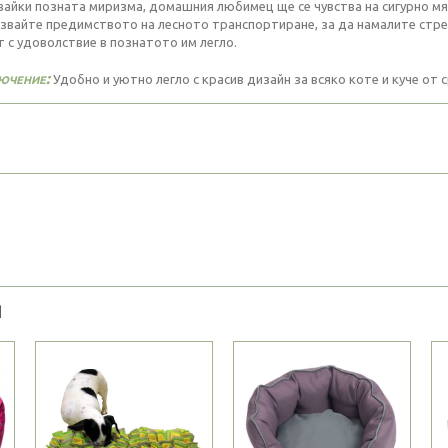
вайки позната миризма, домашния любимец ще се чувства на сигурно мя
звайте предимството на лесното транспортиране, за да намалите стре
т с удоволствие в познатото им легло.
ючение:
Удобно и уютно легло с красив дизайн за всяко коте и куче от 
Я