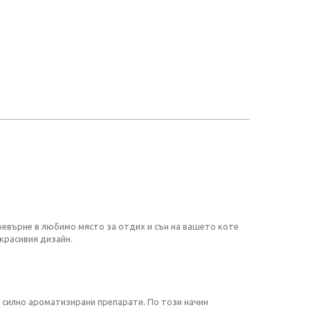
ревърне в любимо място за отдих и сън на вашето коте
 красивия дизайн.
с силно ароматизирани препарати. По този начин