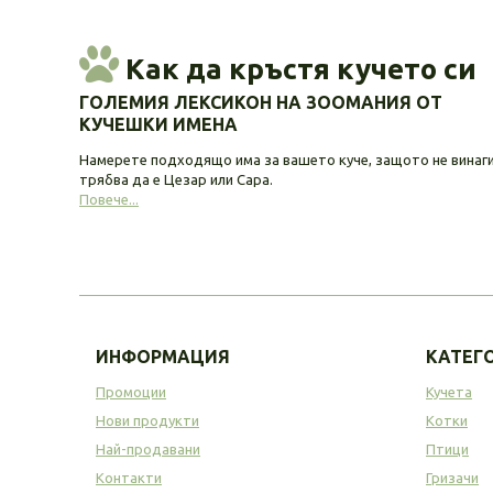
Как да кръстя кучето си
ГОЛЕМИЯ ЛЕКСИКОН НА ЗООМАНИЯ ОТ
КУЧЕШКИ ИМЕНА
Намерете подходящо има за вашето куче, защото не винаг
трябва да е Цезар или Сара.
Повече...
ИНФОРМАЦИЯ
КАТЕГ
Промоции
Кучета
Нови продукти
Котки
Най-продавани
Птици
Контакти
Гризачи