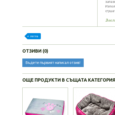
запаз
Изпол
сгуша
Закл
легла
ОТЗИВИ (0)
Бъдете първият написал отзив!
ОЩЕ ПРОДУКТИ В СЪЩАТА КАТЕГОРИ