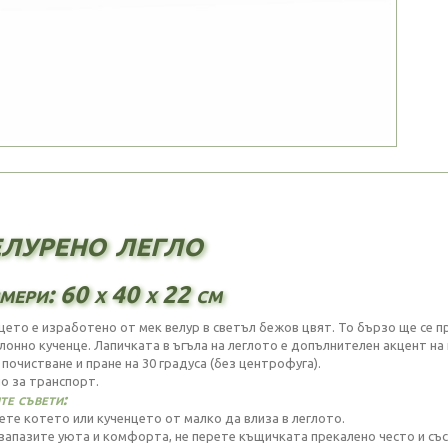
лурено легло
мери: 60 х 40 х 22 см
цето е изработено от мек велур в светъл бежов цвят. То бързо ще се п
алонно кученце. Лапичката в ъгъла на леглото е допълнителен акцент на
почистване и пране на 30 градуса (без центрофуга).
о за транспорт.
е съвети:
ете котето или кученцето от малко да влиза в леглото.
 запазите уюта и комфорта, не перете къщичката прекалено често и съ