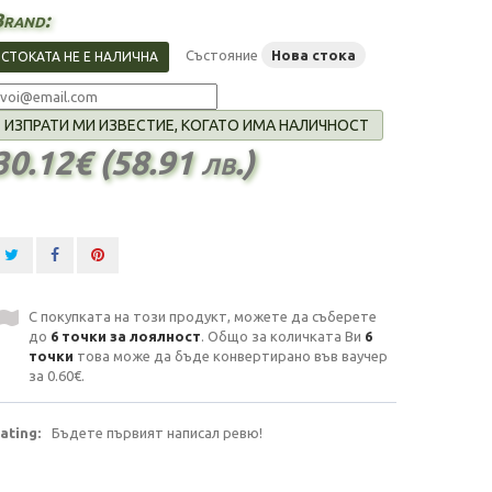
rand:
Състояние
Нова стока
СТОКАТА НЕ Е НАЛИЧНА
ИЗПРАТИ МИ ИЗВЕСТИЕ, КОГАТО ИМА НАЛИЧНОСТ
30.12€ (58.91 лв.)
С покупката на този продукт, можете да съберете
до
6
точки за лоялност
. Общо за количката Ви
6
точки
това може да бъде конвертирано във ваучер
за
0.60€
.
ating:
Бъдете първият написал ревю!