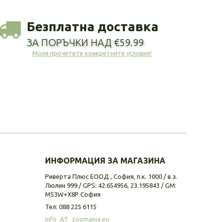
Безплатна доставка
ЗА ПОРЪЧКИ НАД €59.99
Моля прочетете конкретните условия!
ИНФОРМАЦИЯ ЗА МАГАЗИНА
Риверта Плюс ЕООД , София, п.к. 1000 / в.з.
Люлин 999 / GPS: 42.654956, 23.195843 / GM:
M53W+X8P София
Тел:
088 225 6115
info_AT_zoomania.eu