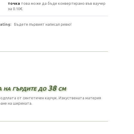
точка
това може да бъде конвертирано във ваучер
за
0.10€
.
ating:
Бъдете първият написал ревю!
а на гърдите до 38 см
подплата от синтетичен каучук. Изкуствената материя
ане на ширината.