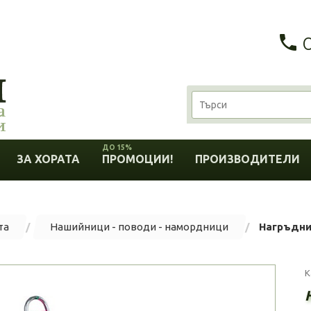
ДО 15%
ЗА ХОРАТА
ПРОМОЦИИ!
ПРОИЗВОДИТЕЛИ
та
Нашийници - поводи - намордници
Нагръдни
К