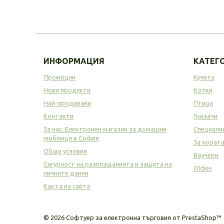
ИНФОРМАЦИЯ
КАТЕГ
Промоции
Кучета
Нови продукти
Котки
Най-продавани
Птици
Контакти
Гризачи
За нас. Електронен магазин за домашни
Специалн
любимци в София
За хорат
Общи условия
Ваучери
Сигурност на разплащанията и защита на
Oldies
личните данни
Карта на сайта
©
2026
Софтуер за електронна търговия от PrestaShop™