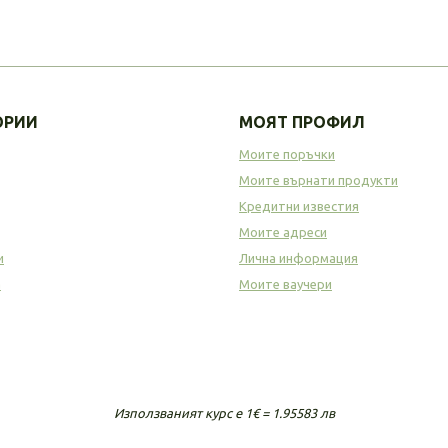
ОРИИ
МОЯТ ПРОФИЛ
Моите поръчки
Моите върнати продукти
Кредитни известия
Моите адреси
и
Лична информация
а
Моите ваучери
Използваният курс е 1€ = 1.95583 лв