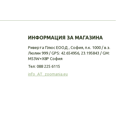
ИНФОРМАЦИЯ ЗА МАГАЗИНА
Риверта Плюс ЕООД , София, п.к. 1000 / в.з.
Люлин 999 / GPS: 42.654956, 23.195843 / GM:
M53W+X8P София
Тел:
088 225 6115
info_AT_zoomania.eu