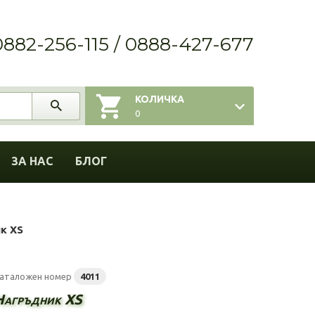
0882-256-115 / 0888-427-677
КОЛИЧКА
0
ЗА НАС
БЛОГ
к XS
аталожен номер
4011
Нагръдник XS