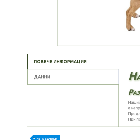
ПОВЕЧЕ ИНФОРМАЦИЯ
На
ДАННИ
Раз
Наший
е неп
Предл
При п
нагръдници