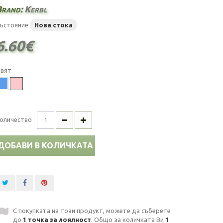
Brand:
Kerbl
ъстояние
Нова стока
6.60€
вят
оличество
ДОБАВИ В КОЛИЧКАТА
С покупката на този продукт, можете да съберете
до
1
точка за лоялност
. Общо за количката Ви
1