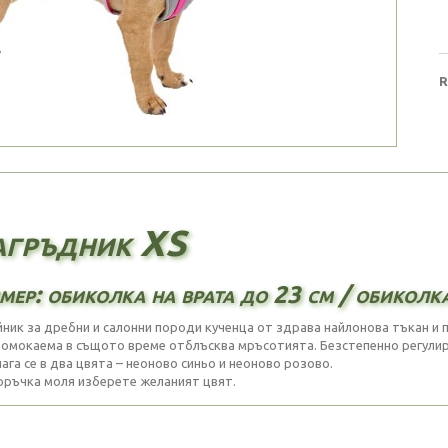
R
гръдник XS
мер: обиколка на врата до 23 см / обиколк
ник за дребни и салонни породи кученца от здрава найлонова тъкан и 
ромокаема в същото време отблъсква мръсотията. Безстепенно регулир
ага се в два цвята – неоново синьо и неоново розово.
оръчка моля изберете желаният цвят.