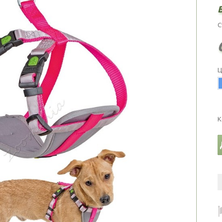
С
Ц
К