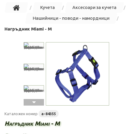
Кучета
Аксесоари за кучета
Нашийници - поводи - намордници
Нагръдник Miami - M
Каталожен номер
a-84355
Нагръдник Miami - M