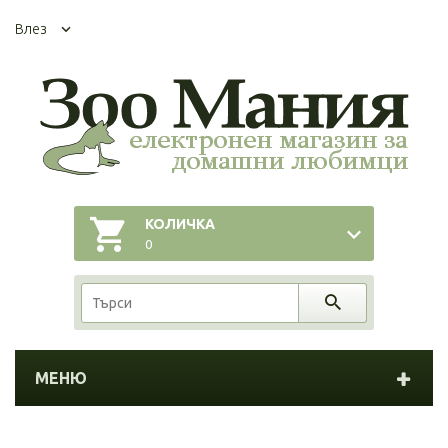
Влез
КОЛИЧКА
0
МЕНЮ