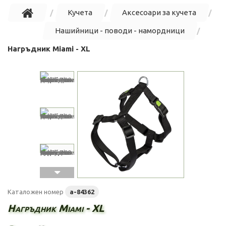
Кучета
Аксесоари за кучета
Нашийници - поводи - намордници
Нагръдник Miami - XL
Каталожен номер
a-84362
Нагръдник Miami - XL