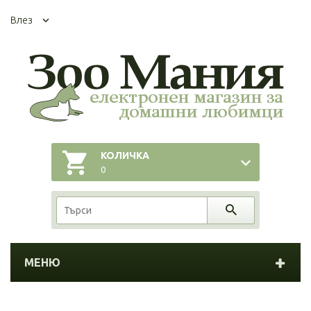
Влез
КОЛИЧКА
0
МЕНЮ