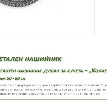
тален нашийник
гантен нашийник душач за кучета – „Колие
ер: 50 - 60 см
никът е от двуредова хромирана верига с плоски звена с дебелина 2.5 м
ение е отпуснат, но ако кучето започне да се дърпа се затяга и действа
овод, кучето лесно се приучава да се движи плътно до стопанина си.