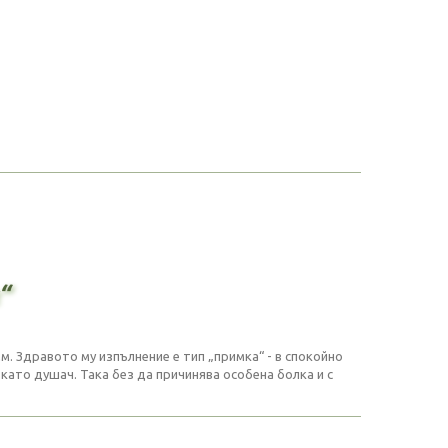
“
м. Здравото му изпълнение е тип „примка“ - в спокойно
 като душач. Така без да причинява особена болка и с