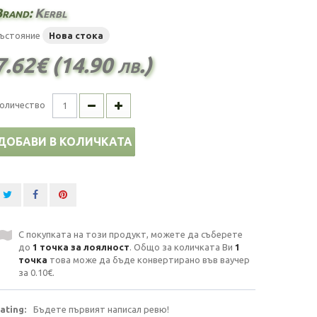
Brand:
Kerbl
ъстояние
Нова стока
7.62€ (14.90 лв.)
оличество
ДОБАВИ В КОЛИЧКАТА
С покупката на този продукт, можете да съберете
до
1
точка за лоялност
. Общо за количката Ви
1
точка
това може да бъде конвертирано във ваучер
за
0.10€
.
ating:
Бъдете първият написал ревю!