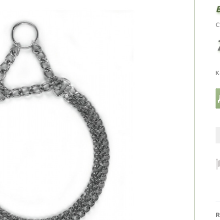
С
К
R