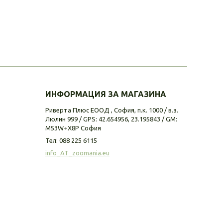
ИНФОРМАЦИЯ ЗА МАГАЗИНА
Риверта Плюс ЕООД , София, п.к. 1000 / в.з.
Люлин 999 / GPS: 42.654956, 23.195843 / GM:
M53W+X8P София
Тел:
088 225 6115
info_AT_zoomania.eu