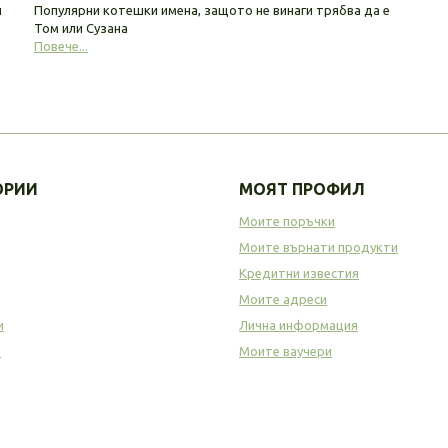
и
Популярни котешки имена, защото не винаги трябва да е
Том или Сузана
Повече...
ОРИИ
МОЯТ ПРОФИЛ
Моите поръчки
Моите върнати продукти
Кредитни известия
Моите адреси
и
Лична информация
а
Моите ваучери