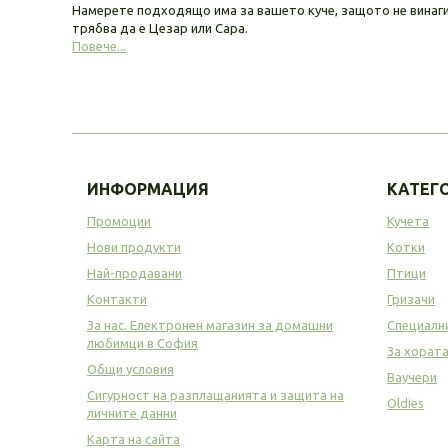
Намерете подходящо има за вашето куче, защото не винаг
трябва да е Цезар или Сара.
Повече...
ИНФОРМАЦИЯ
КАТЕГ
Промоции
Кучета
Нови продукти
Котки
Най-продавани
Птици
Контакти
Гризачи
За нас. Електронен магазин за домашни
Специалн
любимци в София
За хорат
Общи условия
Ваучери
Сигурност на разплащанията и защита на
Oldies
личните данни
Карта на сайта