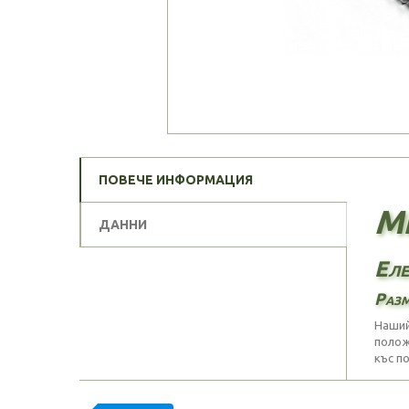
ПОВЕЧЕ ИНФОРМАЦИЯ
Ме
ДАННИ
Еле
Разм
Наший
полож
къс п