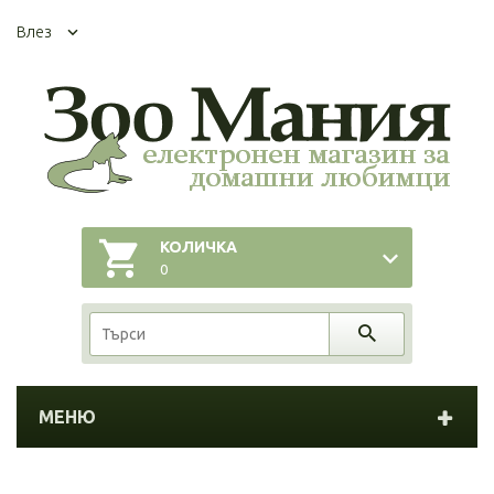
Влез
КОЛИЧКА
0
МЕНЮ