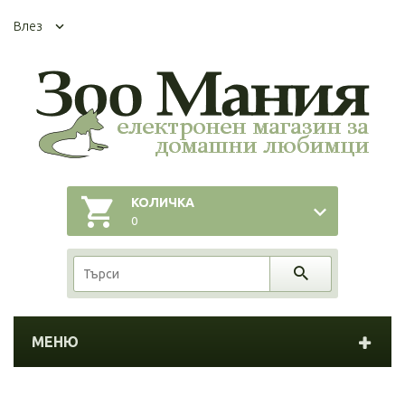
Влез
КОЛИЧКА
0
МЕНЮ