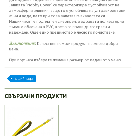
Линията "Nobby Cover" се характеризира с устойчивост на
атмосферни влияния, защото е устойчива на ултравиолетови
лъчи и вода, като при това запазва гъвкавостта си.
Нашийникът е подплатен с неопрен, а здравата полиестерна
тъкан е облечена в PVC, което го прави дълготраен и
надежден. Още едно предимство е лесното почистване.
Заключение:
Качествен немски продукт на много добра
цена.
При поръчка изберете желания размер от падащото меню.
нашийници
СВЪРЗАНИ ПРОДУКТИ