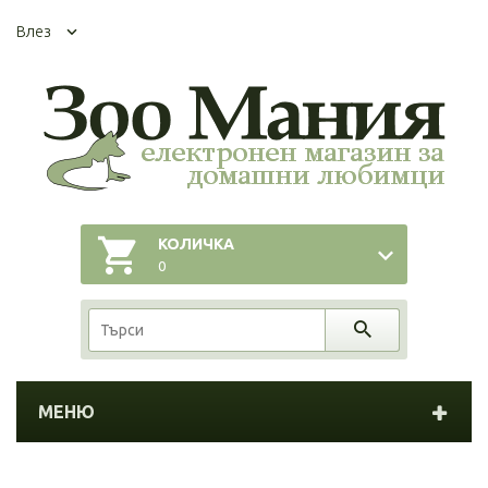
Влез
КОЛИЧКА
0
МЕНЮ