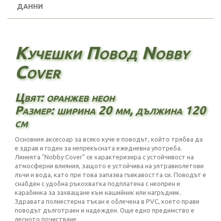
ДАННИ
Кучешки Повод Nobby
Cover
Цвят: оранжев неон
Размер: ширина 20 мм, дължина 120
см
Основния аксесоар за всяко куче е поводът, който трябва да
е здрав и годен за непрекъсната ежедневна употреба.
Линията "Nobby Cover" се характеризира с устойчивост на
атмосферни влияния, защото е устойчива на ултравиолетови
лъчи и вода, като при това запазва гъвкавостта си. Поводът е
снабден с удобна ръкохватка подплатена с неопрен и
карабинка за захващане към нашийник или нагръдник.
Здравата полиестерна тъкан е облечена в PVC, което прави
поводът дълготраен и надежден. Още едно предимство е
лесното почистване.