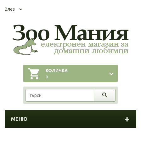
Влез
КОЛИЧКА
0
МЕНЮ