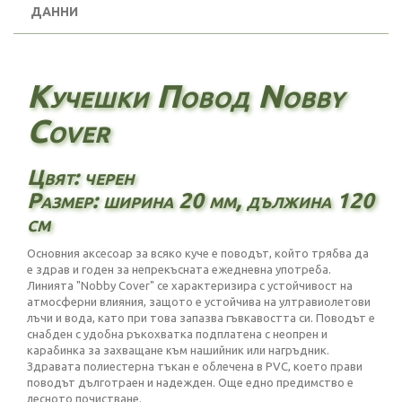
ДАННИ
Кучешки Повод Nobby
Cover
Цвят: черен
Размер: ширина 20 мм, дължина 120
см
Основния аксесоар за всяко куче е поводът, който трябва да
е здрав и годен за непрекъсната ежедневна употреба.
Линията "Nobby Cover" се характеризира с устойчивост на
атмосферни влияния, защото е устойчива на ултравиолетови
лъчи и вода, като при това запазва гъвкавостта си. Поводът е
снабден с удобна ръкохватка подплатена с неопрен и
карабинка за захващане към нашийник или нагръдник.
Здравата полиестерна тъкан е облечена в PVC, което прави
поводът дълготраен и надежден. Още едно предимство е
лесното почистване.