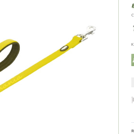
С
К
R