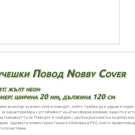
чешки Повод Nobby Cover
т: жълт неон
мер: ширина 20 мм, дължина 120 см
ния аксесоар за всяко куче е поводът, който трябва да е здрав и годе
" се характеризира с устойчивост на атмосферни влияния, защото е уст
ва гъвкавостта си. Поводът е снабден с удобна ръкохватка подплатена 
дник. Здравата полиестерна тъкан е облечена в PVC, което прави пов
то почистване.