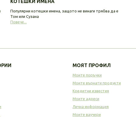
КОТЕШКИ ИМЕНА
и
Популярни котешки имена, защото не винаги трябва да е
Том или Сузана
Повече...
ОРИИ
МОЯТ ПРОФИЛ
Моите поръчки
Моите върнати продукти
Кредитни известия
Моите адреси
и
Лична информация
а
Моите ваучери