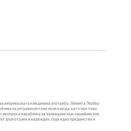
н за непрекъсната ежедневна употреба. Линията "Nobby
ойчива на ултравиолетови лъчи и вода, като при това
с неопрен и карабинка за захващане към нашийник или
одът дълготраен и надежден. Още едно предимство е