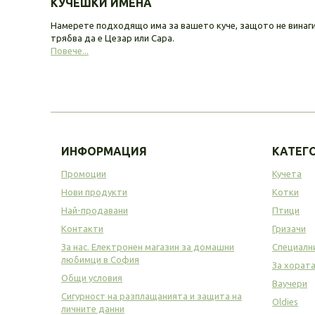
КУЧЕШКИ ИМЕНА
Намерете подходящо има за вашето куче, защото не винаг
трябва да е Цезар или Сара.
Повече...
ИНФОРМАЦИЯ
КАТЕГ
Промоции
Кучета
Нови продукти
Котки
Най-продавани
Птици
Контакти
Гризачи
За нас. Електронен магазин за домашни
Специалн
любимци в София
За хорат
Общи условия
Ваучери
Сигурност на разплащанията и защита на
Oldies
личните данни