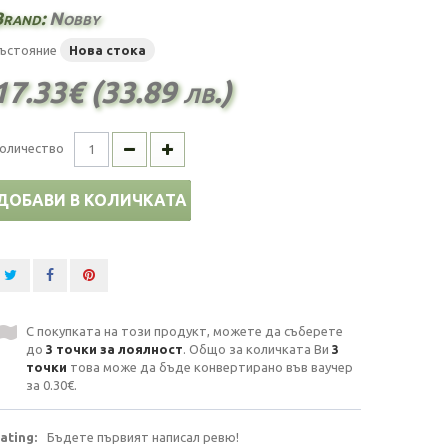
Brand:
Nobby
ъстояние
Нова стока
17.33€ (33.89 лв.)
оличество
ДОБАВИ В КОЛИЧКАТА
С покупката на този продукт, можете да съберете
до
3
точки за лоялност
. Общо за количката Ви
3
точки
това може да бъде конвертирано във ваучер
за
0.30€
.
ating:
Бъдете първият написал ревю!