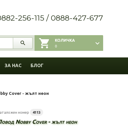
0882-256-115 / 0888-427-677
КОЛИЧКА
0
ЗА НАС
БЛОГ
bby Cover - жълт неон
аталожен номер
4113
Повод Nobby Cover - жълт неон