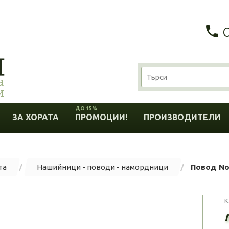
ДО 15%
ЗА ХОРАТА
ПРОМОЦИИ!
ПРОИЗВОДИТЕЛИ
та
Нашийници - поводи - намордници
Повод No
К