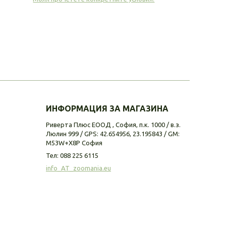
ИНФОРМАЦИЯ ЗА МАГАЗИНА
Риверта Плюс ЕООД , София, п.к. 1000 / в.з.
Люлин 999 / GPS: 42.654956, 23.195843 / GM:
M53W+X8P София
Тел:
088 225 6115
info_AT_zoomania.eu