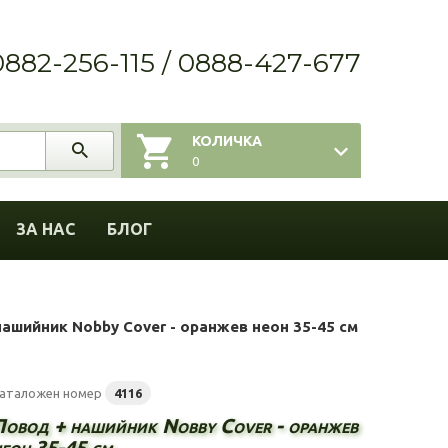
0882-256-115 / 0888-427-677
КОЛИЧКА
0
ЗА НАС
БЛОГ
ашийник Nobby Cover - оранжев неон 35-45 см
аталожен номер
4116
Повод + нашийник Nobby Cover - оранжев
неон 35-45 см