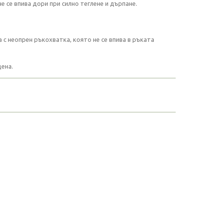
 се впива дори при силно теглене и дърпане.
с неопрен ръкохватка, която не се впива в ръката
ена.