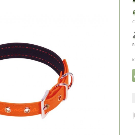
С
В
К