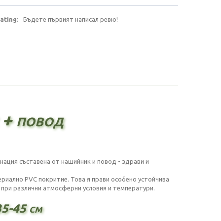
ating:
Бъдете първият написал ревю!
 + повод
ация съставена от нашийник и повод - здрави и
ериално PVC покритие. Това я прави особено устойчива
и при различни атмосферни условия и температури.
35-45 см