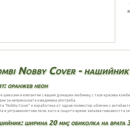
R
mbi Nobby Cover - нашийник
т: оранжев неон
е шикозни и елегантни с вашия домашен любимец с тази красива комбин
дни за непрекъсната ежедневна употреба.
та "Nobby Cover" е изработена от здрав полиестер облечен с антибакт
ага и ултравиолетови лъчи, като в същото време запазва гъвкавостта с
ийник: ширина 20 мм; обиколка на врата 