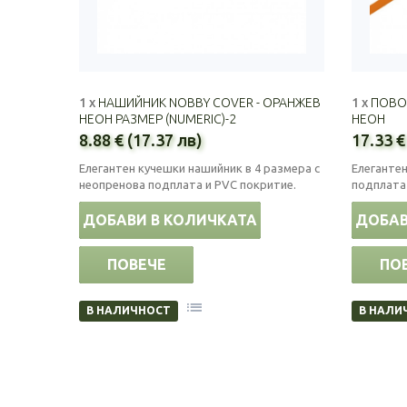
1 x
НАШИЙНИК NOBBY COVER - ОРАНЖЕВ
1 x
ПОВО
НЕОН РАЗМЕР (NUMERIC)-2
НЕОН
8.88 € (17.37 лв)
17.33 €
Елегантен кучешки нашийник в 4 размера с
Елегантен
неопренова подплата и PVC покритие.
подплата 
ДОБАВИ В КОЛИЧКАТА
ДОБАВ
ПОВЕЧЕ
ПО
В НАЛИЧНОСТ
В НАЛИ