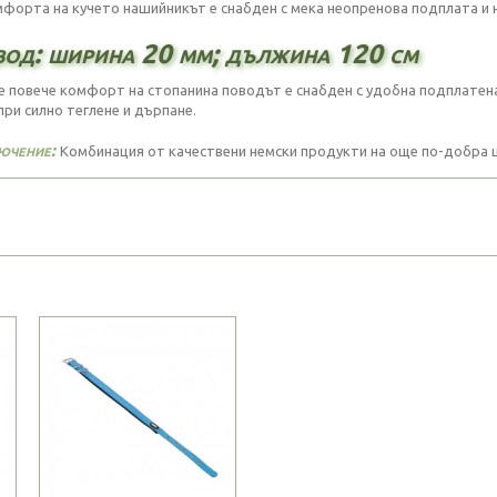
мфорта на кучето нашийникът е снабден с мека неопренова подплата и не
од: ширина 20 мм; дължина 120 см
е повече комфорт на стопанина поводът е снабден с удобна подплатена 
при силно теглене и дърпане.
ючение:
Комбинация от качествени немски продукти на още по-добра ц