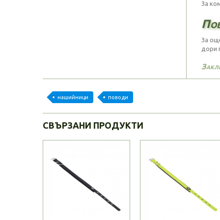
За ко
Пов
За ощ
дори 
Закл
нашийници
поводи
СВЪРЗАНИ ПРОДУКТИ