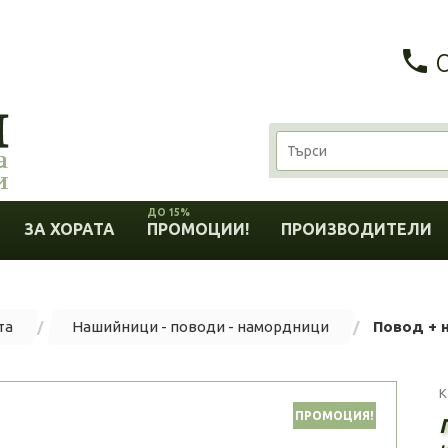
ДО 15%
ЗА ХОРАТА
ПРОМОЦИИ!
ПРОИЗВОДИТЕЛИ
та
Нашийници - поводи - намордници
Повод + н
К
ПРОМОЦИЯ!