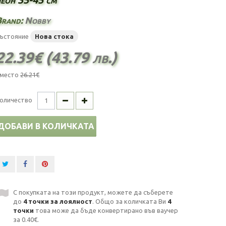
Brand:
Nobby
ъстояние
Нова стока
22.39€ (43.79 лв.)
место
26.21€
оличество
ДОБАВИ В КОЛИЧКАТА
С покупката на този продукт, можете да съберете
до
4
точки за лоялност
. Общо за количката Ви
4
точки
това може да бъде конвертирано във ваучер
за
0.40€
.