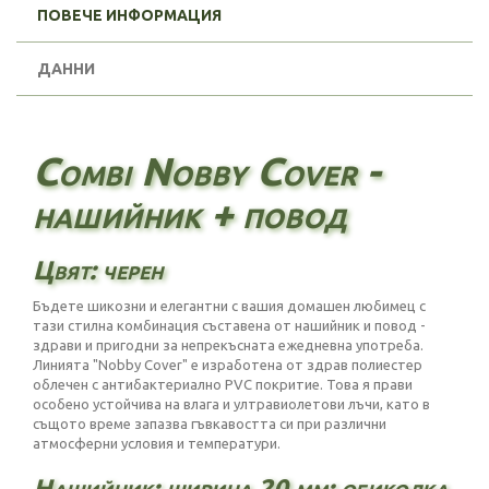
ПОВЕЧЕ ИНФОРМАЦИЯ
ДАННИ
Combi Nobby Cover -
нашийник + повод
Цвят: черен
Бъдете шикозни и елегантни с вашия домашен любимец с
тази стилна комбинация съставена от нашийник и повод -
здрави и пригодни за непрекъсната ежедневна употреба.
Линията "Nobby Cover" е изработена от здрав полиестер
облечен с антибактериално PVC покритие. Това я прави
особено устойчива на влага и ултравиолетови лъчи, като в
същото време запазва гъвкавостта си при различни
атмосферни условия и температури.
Нашийник: ширина 20 мм; обиколка