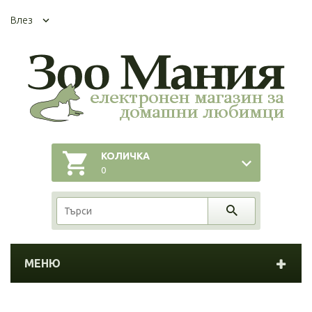
Влез
КОЛИЧКА
0
МЕНЮ