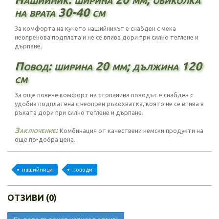
на врата 30-40 см
За комфорта на кучето нашийникът е снабден с мека
неопренова подплата и не се впива дори при силно теглене и
дърпане.
Повод: ширина 20 мм; дължина 120
см
За още повече комфорт на стопанина поводът е снабден с
удобна подплатена с неопрен ръкохватка, която не се впива в
ръката дори при силно теглене и дърпане.
Заключение:
Комбинация от качествени немски продукти на
още по-добра цена.
нашийници
поводи
ОТЗИВИ (0)