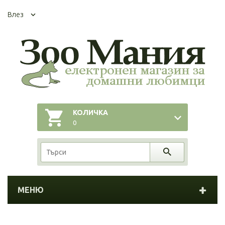
Влез
КОЛИЧКА
0
МЕНЮ