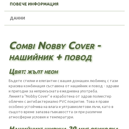
ПОВЕЧЕ ИНФОРМАЦИЯ
ДАННИ
Combi Nobby Cover -
нашийник + повод
Цвят: жълт неон
Бъдете стилни и елегантни с вашия домашен любимец с тази
красива комбинация съставена от нашийник и повод - здрави
и пригодни за непрекъсната ежедневна употреба.
Линията "Nobby Cover" е изработена от здрав полиестер
облечен с антибактериално PVC покритие. Това я прави
особено устойчива на влага и ултравиолетови лъчи, като в
същото време запазва гъвкавостта си при различни
атмосферни условия и температури.
Нашийник: ширина 20 мм; обиколка