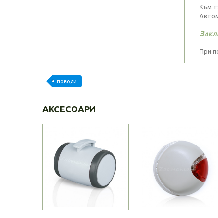
Към т
Автом
Закл
При п
поводи
АКСЕСОАРИ