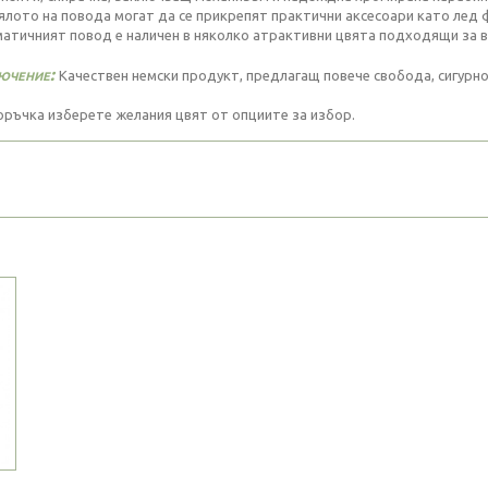
ялото на повода могат да се прикрепят практични аксесоари като лед ф
атичният повод е наличен в няколко атрактивни цвята подходящи за вс
ючение:
Качествен немски продукт, предлагащ повече свобода, сигурн
оръчка изберете желания цвят от опциите за избор.