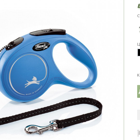
С
Ц
К