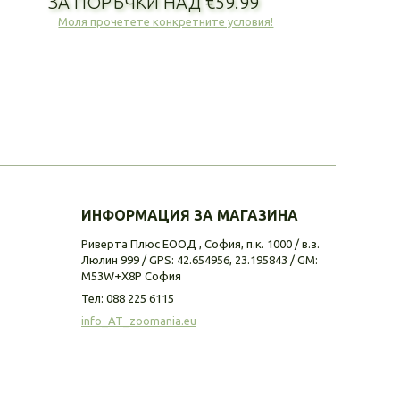
ЗА ПОРЪЧКИ НАД €59.99
Моля прочетете конкретните условия!
ИНФОРМАЦИЯ ЗА МАГАЗИНА
Риверта Плюс ЕООД , София, п.к. 1000 / в.з.
Люлин 999 / GPS: 42.654956, 23.195843 / GM:
M53W+X8P София
Тел:
088 225 6115
info_AT_zoomania.eu