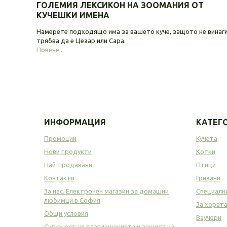
ГОЛЕМИЯ ЛЕКСИКОН НА ЗООМАНИЯ ОТ
КУЧЕШКИ ИМЕНА
Намерете подходящо има за вашето куче, защото не винаг
трябва да е Цезар или Сара.
Повече...
ИНФОРМАЦИЯ
КАТЕГ
Промоции
Кучета
Нови продукти
Котки
Най-продавани
Птици
Контакти
Гризачи
За нас. Електронен магазин за домашни
Специалн
любимци в София
За хорат
Общи условия
Ваучери
Сигурност на разплащанията и защита на