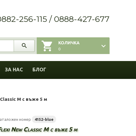
0882-256-115 / 0888-427-677
КОЛИЧКА
0
ЗА НАС
БЛОГ
 Classic M с въже 5 м
аталожен номер
4152-blue
lexi New Classic M с въже 5 м