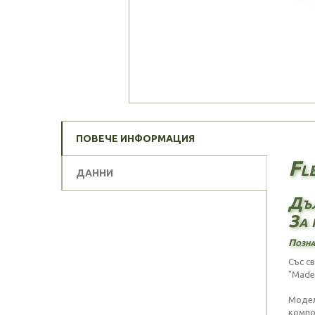
ПОВЕЧЕ ИНФОРМАЦИЯ
Fl
ДАННИ
Дъл
За 
Познат
Със с
"Made
Модел
компо