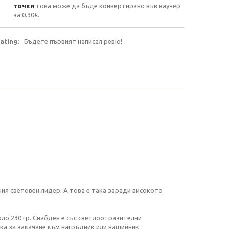
точки
това може да бъде конвертирано във ваучер
за
0.30€
.
ating:
Бъдете първият написал ревю!
ния световен лидер. А това е така заради високото
оло 230 гр. Снабден е със светлоотразителни
а за закачане към нагръдник или нашийник.