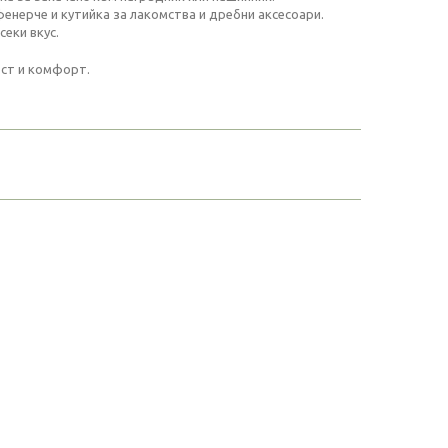
енерче и кутийка за лакомства и дребни аксесоари.
еки вкус.
ост и комфорт.