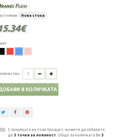
Brand:
Flexi
ъстояние
Нова стока
15.34€
вят
оличество
ДОБАВИ В КОЛИЧКАТА
С покупката на този продукт, можете да съберете
до
3
точки за лоялност
. Общо за количката Ви
3