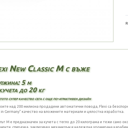
R
exi New Classic M с въже
жина: 5 м
кучета до 20 кг
ото супер качество сега с още по-атрактивен дизайн
воите над 200 милиона продадени автоматични повода, Flexi са безспор
 in Germany" качество на вложените материали и цялостна изработка.
ът M е предназначен за кучета с тегло до 20 килограма и тежи само ок
ненти, спирачка, заключващ механизъм и надеждна хромирана карабинк