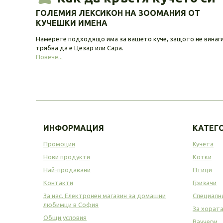
ГОЛЕМИЯ ЛЕКСИКОН НА ЗООМАНИЯ ОТ
КУЧЕШКИ ИМЕНА
Намерете подходящо има за вашето куче, защото не винаг
трябва да е Цезар или Сара.
Повече...
ИНФОРМАЦИЯ
КАТЕГ
Промоции
Кучета
Нови продукти
Котки
Най-продавани
Птици
Контакти
Гризачи
За нас. Електронен магазин за домашни
Специалн
любимци в София
За хорат
Общи условия
Ваучери