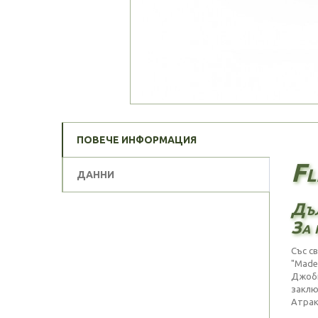
ПОВЕЧЕ ИНФОРМАЦИЯ
Fl
ДАННИ
Дъл
За 
Със с
"Made
Джобн
заклю
Атрак