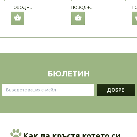
ПОВОД +...
ПОВОД +...
ПО
БЮЛЕТИН
ДОБРЕ
Как да кръстя котето си