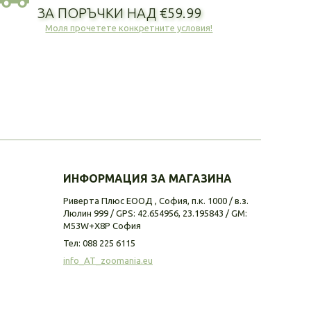
ЗА ПОРЪЧКИ НАД €59.99
Моля прочетете конкретните условия!
ИНФОРМАЦИЯ ЗА МАГАЗИНА
Риверта Плюс ЕООД , София, п.к. 1000 / в.з.
Люлин 999 / GPS: 42.654956, 23.195843 / GM:
M53W+X8P София
Тел:
088 225 6115
info_AT_zoomania.eu