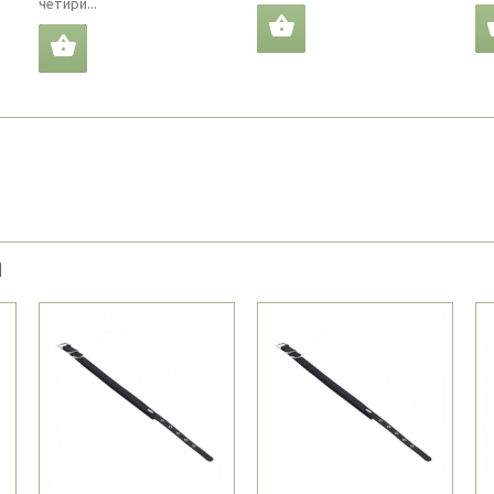
четири...
Я