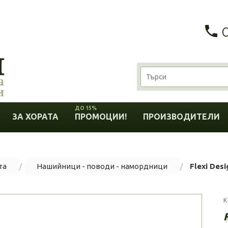
ДО 15%
ЗА ХОРАТА
ПРОМОЦИИ!
ПРОИЗВОДИТЕЛИ
та
Нашийници - поводи - намордници
Flexi Des
К
F