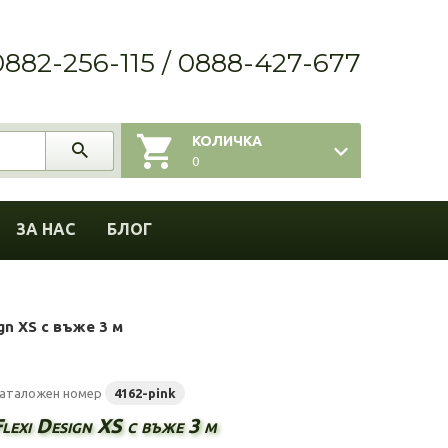
0882-256-115 / 0888-427-677
КОЛИЧКА
0
ЗА НАС
БЛОГ
ign XS с въже 3 м
аталожен номер
4162-pink
lexi Design XS с въже 3 м