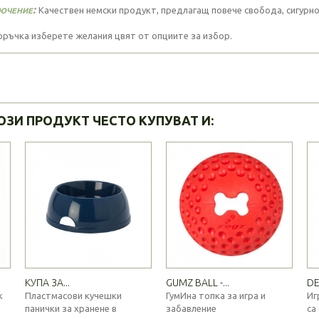
ючение:
Качествен немски продукт, предлагащ повече свобода, сигурн
оръчка изберете желания цвят от опциите за избор.
ОЗИ ПРОДУКТ ЧЕСТО КУПУВАТ И:
КУПА ЗА...
GUMZ BALL -...
DE
к
Пластмасови кучешки
ГумИна топка за игра и
Иг
панички за хранене в
забавление
са