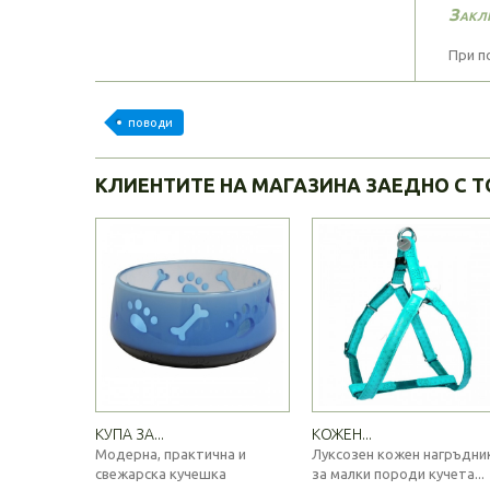
Закл
При п
поводи
КЛИЕНТИТЕ НА МАГАЗИНА ЗАЕДНО С Т
КУПА ЗА...
КОЖЕН...
Модерна, практична и
Луксозен кожен нагръдни
свежарска кучешка
за малки породи кучета...