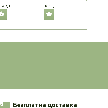
ВОД +...
ПОВОД +...
ПОВОД +..
Безплатна доставка