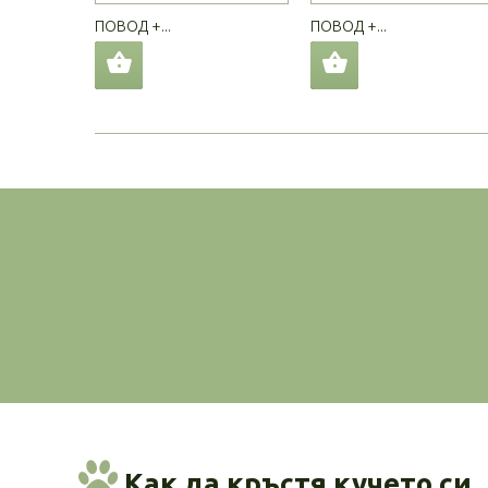
ПОВОД +...
ПОВОД +...
Как да кръстя кучето си