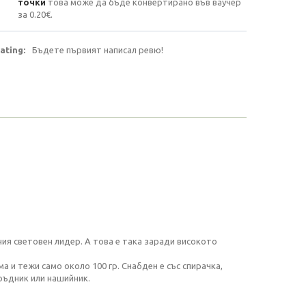
точки
това може да бъде конвертирано във ваучер
за
0.20€
.
ating:
Бъдете първият написал ревю!
ния световен лидер. А това е така заради високото
а и тежи само около 100 гр. Снабден е със спирачка,
ръдник или нашийник.