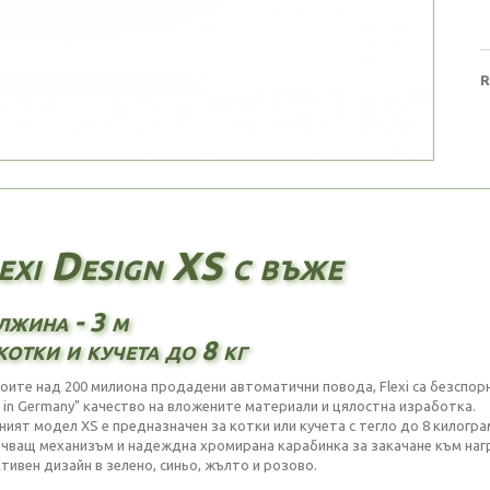
R
exi Design XS с въже
жина - 3 м
котки и кучета до 8 кг
воите над 200 милиона продадени автоматични повода, Flexi са безспор
 in Germany" качество на вложените материали и цялостна изработка.
ият модел XS е предназначен за котки или кучета с тегло до 8 килограм
чващ механизъм и надеждна хромирана карабинка за закачане към наг
тивен дизайн в зелено, синьо, жълто и розово.