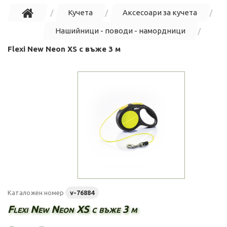
Кучета
Аксесоари за кучета
Нашийници - поводи - намордници
Flexi New Neon XS с въже 3 м
Каталожен номер
v-76884
Flexi New Neon XS с въже 3 м