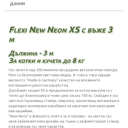
ДАННИ
Flexi New Neon XS с въже 3
м
Дължина - 3 м
За котки и кучета до 8 кг
Със своите над 200 милиона продадени автоматични повода,
Flexi са безспорния световен лидер. А това е така заради
високото "Made in Germany" качество на вложените
материали и цялостна изработка.
Джобният модел XS е предназначен за котки или кучета с
тегло до 8 килограма и тежи само около 100 гр. Снабден е със
светлоотъразяващ стикер, спирачка, заключващ механизъм и
надеждна хромирана карабинка за закачане към нагръдник
или нашийник.
"New Neon" е флексито, което се откроява - на светло със
своя забележителен дизайн, на тъмно с рефлекторния стикер
и на всякъде със своя характер.