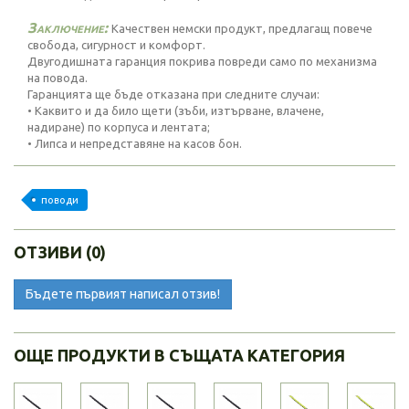
Заключение:
Качествен немски продукт, предлагащ повече
свобода, сигурност и комфорт.
Двугодишната гаранция покрива повреди само по механизма
на повода.
Гаранцията ще бъде отказана при следните случаи:
• Каквито и да било щети (зъби, изтърване, влачене,
надиране) по корпуса и лентата;
• Липса и непредставяне на касов бон.
поводи
ОТЗИВИ (0)
Бъдете първият написал отзив!
ОЩЕ ПРОДУКТИ В СЪЩАТА КАТЕГОРИЯ