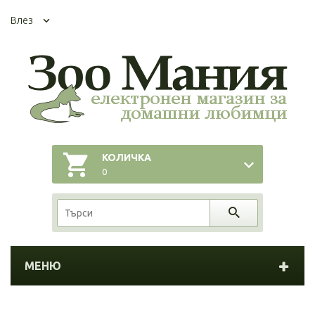
Влез
КОЛИЧКА
0
МЕНЮ