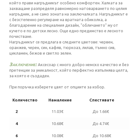
който прави нагръдникът особено комфортен. Халката за
захващане разпределя равномерно натоварването по целия
нагръдник, а не само зоната на заключалката. Нагръдникът е
с безстепенно регулиране на вратната обиколка, а
благодарение на специалния дизайн, "обличането" му от
кучето е по детски лесно. Още едно предимство е лесното
почистване.
Нагръдникът се предлага в следните цветове: червен,
оранжев, черен, син, кафяв, тюркоаз, лилав, тъмно сив,
цикламен, бежов и светло зелен.
Заключение:
Аксесоар с много добро немско качество и без
претенции за уникалност, който перфектно изпълнява целта,
за която е създаден.
При поръчка изберете цвят от опциите за избор.
Количество
Намаление
Спестявате
2
11.03€
До 1.66€
4
10.68€
До 4.74€
6
10.08€
До 10.68€