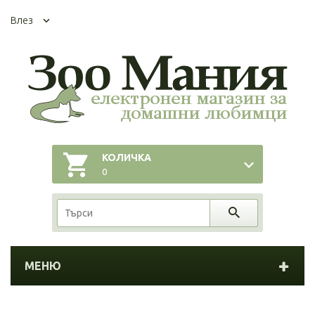
Влез
КОЛИЧКА
0
МЕНЮ