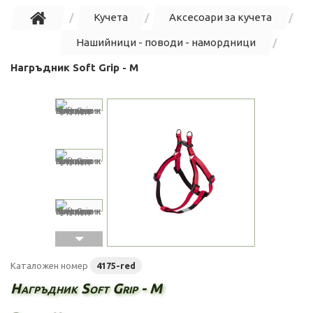
Кучета
Аксесоари за кучета
Нашийници - поводи - намордници
Нагръдник Soft Grip - M
Каталожен номер
4175-red
Нагръдник Soft Grip - M