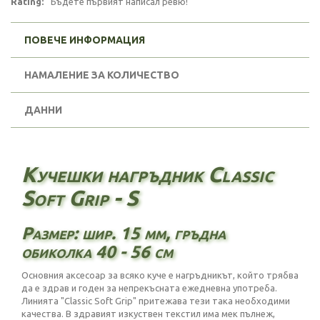
Rating:
Бъдете първият написал ревю!
ПОВЕЧЕ ИНФОРМАЦИЯ
НАМАЛЕНИЕ ЗА КОЛИЧЕСТВО
ДАННИ
Кучешки нагръдник Classic
Soft Grip - S
Размер: шир. 15 мм, гръдна
обиколка 40 - 56 см
Основния аксесоар за всяко куче е нагръдникът, който трябва
да е здрав и годен за непрекъсната ежедневна употреба.
Линията "Classic Soft Grip" притежава тези така необходими
качества. В здравият изкуствен текстил има мек пълнеж,