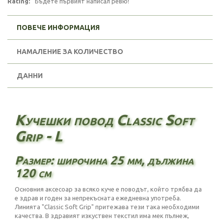
Rating:
Бъдете първият написал ревю!
ПОВЕЧЕ ИНФОРМАЦИЯ
НАМАЛЕНИЕ ЗА КОЛИЧЕСТВО
ДАННИ
Кучешки повод Classic Soft
Grip - L
Размер: широчина 25 мм, дължина
120 см
Основния аксесоар за всяко куче е поводът, който трябва да
е здрав и годен за непрекъсната ежедневна употреба.
Линията "Classic Soft Grip" притежава тези така необходими
качества. В здравият изкуствен текстил има мек пълнеж,