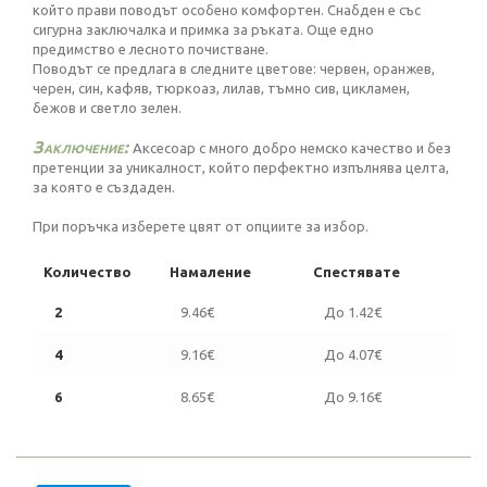
който прави поводът особено комфортен. Снабден е със
сигурна заключалка и примка за ръката. Още едно
предимство е лесното почистване.
Поводът се предлага в следните цветове: червен, оранжев,
черен, син, кафяв, тюркоаз, лилав, тъмно сив, цикламен,
бежов и светло зелен.
Заключение:
Аксесоар с много добро немско качество и без
претенции за уникалност, който перфектно изпълнява целта,
за която е създаден.
При поръчка изберете цвят от опциите за избор.
Количество
Намаление
Спестявате
2
9.46€
До 1.42€
4
9.16€
До 4.07€
6
8.65€
До 9.16€