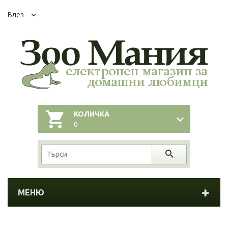
Влез
КОЛИЧКА
0
МЕНЮ