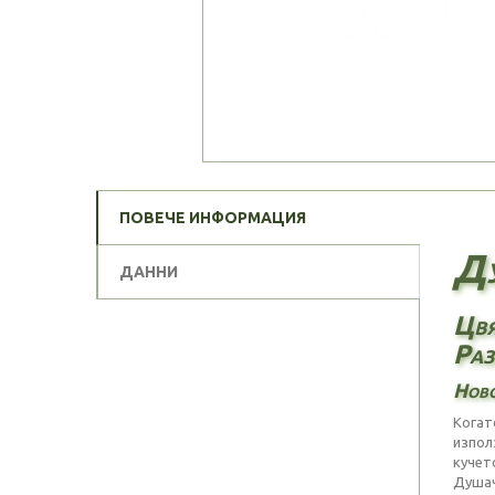
ПОВЕЧЕ ИНФОРМАЦИЯ
Ду
ДАННИ
Цвя
Раз
Ново
Когат
изпол
кучето
Душач