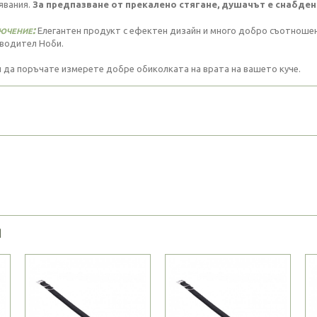
явания.
За предпазване от прекалено стягане, душачът е снабден 
ючение:
Елегантен продукт с ефектен дизайн и много добро съотношен
водител Ноби.
 да поръчате измерете добре обиколката на врата на вашето куче.
Я