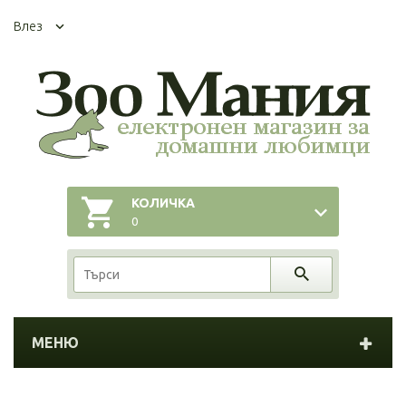
Влез
КОЛИЧКА
0
МЕНЮ