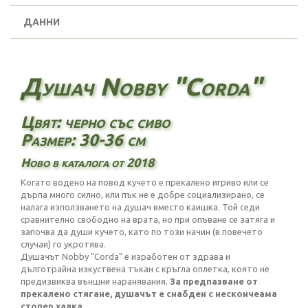
ДАННИ
Душач Nobby "Corda"
Цвят: черно със сиво
Размер: 30-36 см
Ново в каталога от 2018
Когато водено на повод кучето е прекалено игриво или се
дърпа много силно, или пък не е добре социализирано, се
налага използването на душач вместо каишка. Той седи
сравнително свободно на врата, но при опъване се затяга и
започва да души кучето, като по този начин (в повечето
случаи) го укротява.
Душачът Nobby "Corda" е изработен от здрава и
дълготрайна изкуствена тъкан с кръгла оплетка, която не
предизвиква външни наранявания.
За предпазване от
прекалено стягане, душачът е снабден с
нескончеама
стопер халка.