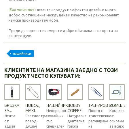
Заключение:
Елегантен продукт с ефектен дизайн и много
добро съотношение между цена и качество на реномираният
немски производител Ноби.
Преди да поръчате измерете добре обиколката на врата на
вашето куче.
нашийници
КЛИЕНТИТЕ НА МАГАЗИНА ЗАЕДНО С ТОЗИ
ПРОДУКТ ЧЕСТО КУПУВАТ И:
ВРЪЗКА
ПОВОД
НАШИЙНИК...
NOBBY
ТРЕНИРОВЪЧЕН...
КОМПЛЕКТ.
ЗА...
MAXI...
COFFEE...
Неопренов
Повод с
Комплект
Лента
Светлоотразяващ
нашийник
Натурална
тристепенно
от
от
повод-
със
дентална
регулиране
основни
здрав
душач
специален
грижа
на
за всяко