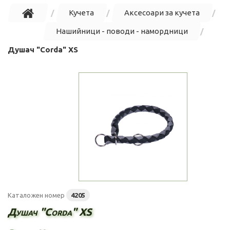
Кучета
Аксесоари за кучета
Нашийници - поводи - намордници
Душач "Corda" XS
Каталожен номер
4205
Душач "Corda" XS