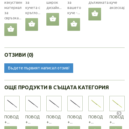
изкуствен
за
широк
за
дължината....
куче
материал
кучета с
дизайн...
вашето
аксесоари..
за
кръгло...
куче -...
свръзка...
ОТЗИВИ (0)
Бъдете първият написал отзив!
ОЩЕ ПРОДУКТИ В СЪЩАТА КАТЕГОРИЯ
ПОВОД
ПОВОД
ПОВОД
ПОВОД
ПОВОД
ПОВОД
+...
+...
+...
+...
+...
+...