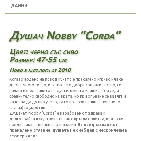
ДАННИ
Душач Nobby "Corda"
Цвят: черно със сиво
Размер: 47-55 см
Ново в каталога от 2018
Когато водено на повод кучето е прекалено игриво или се
дърпа много силно, или пък не е добре социализирано, се
налага използването на душач вместо каишка. Той седи
сравнително свободно на врата, но при опъване се затяга и
започва да души кучето, като по този начин (в повечето
случаи) го укротява.
Душачът Nobby "Corda" е изработен от здрава и
дълготрайна изкуствена тъкан с кръгла оплетка, която не
предизвиква външни наранявания.
За предпазване от
прекалено стягане, душачът е снабден с
нескончеама
стопер халка.