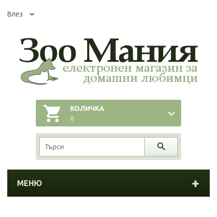
Влез
КОЛИЧКА
0
МЕНЮ