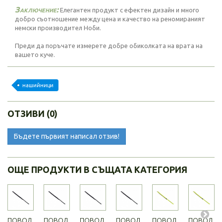
Заключение:
Елегантен продукт с ефектен дизайн и много
добро съотношение между цена и качество на реномираният
немски производител Ноби.
Преди да поръчате измерете добре обиколката на врата на
вашето куче.
нашийници
ОТЗИВИ (0)
Бъдете първият написал отзив!
ОЩЕ ПРОДУКТИ В СЪЩАТА КАТЕГОРИЯ
ПОВОД
ПОВОД
ПОВОД
ПОВОД
ПОВОД
ПОВОД