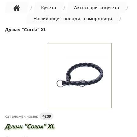
Кучета
Аксесоари за кучета
Нашийници - поводи - намордници
Душач "Corda" XL
Каталожен номер
4209
Душач "Corda" XL