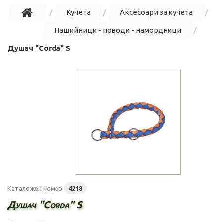
Кучета
Аксесоари за кучета
Нашийници - поводи - намордници
Душач "Corda" S
Каталожен номер
4218
Душач "Corda" S