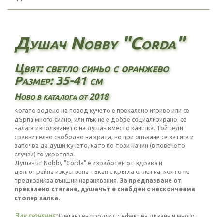
Душач Nobby "Corda"
Цвят: светло синьо с оранжево
Размер: 35-41 см
Ново в каталога от 2018
Когато водено на повод кучето е прекалено игриво или се
дърпа много силно, или пък не е добре социализирано, се
налага използването на душач вместо каишка. Той седи
сравнително свободно на врата, но при опъване се затяга и
започва да души кучето, като по този начин (в повечето
случаи) го укротява.
Душачът Nobby "Corda" е изработен от здрава и
дълготрайна изкуствена тъкан с кръгла оплетка, която не
предизвиква външни наранявания.
За предпазване от
прекалено стягане, душачът е снабден с
нескончеама
стопер халка.
Заключение:
Елегантен продукт с ефектен дизайн и много