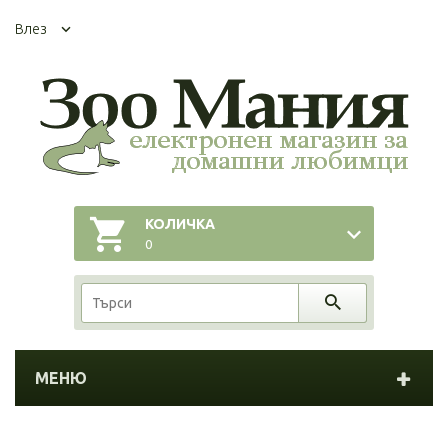
Влез
КОЛИЧКА
0
МЕНЮ