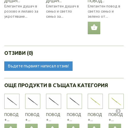
ДУШАЧ...
ДУШАЧ...
ПОВОД...
Елегантен душач в
Елегантен душач в
Елегантен повод в
розово и лилаво за
синьо и светло
светло синьо и
укротяване...
синьо за...
зелено от...
ОТЗИВИ (0)
Бъдете първият написал отзив!
ОЩЕ ПРОДУКТИ В СЪЩАТА КАТЕГОРИЯ
ПОВОД
ПОВОД
ПОВОД
ПОВОД
ПОВОД
ПОВОД
+...
+...
+...
+...
+...
+...