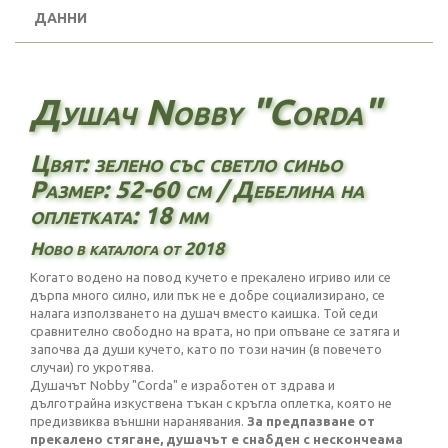
ДАННИ
Душач Nobby "Corda"
Цвят: зелено със светло синьо
Размер: 52-60 см / Дебелина на
оплетката: 18 мм
Ново в каталога от 2018
Когато водено на повод кучето е прекалено игриво или се
дърпа много силно, или пък не е добре социализирано, се
налага използването на душач вместо каишка. Той седи
сравнително свободно на врата, но при опъване се затяга и
започва да души кучето, като по този начин (в повечето
случаи) го укротява.
Душачът Nobby "Corda" е изработен от здрава и
дълготрайна изкуствена тъкан с кръгла оплетка, която не
предизвиква външни наранявания.
За предпазване от
прекалено стягане, душачът е снабден с
нескончеама