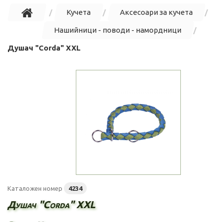
Кучета
Аксесоари за кучета
Нашийници - поводи - намордници
Душач "Corda" XXL
Каталожен номер
4234
Душач "Corda" XXL