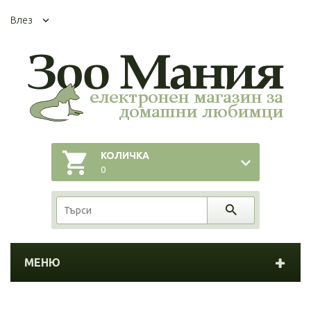
Влез
КОЛИЧКА
0
МЕНЮ