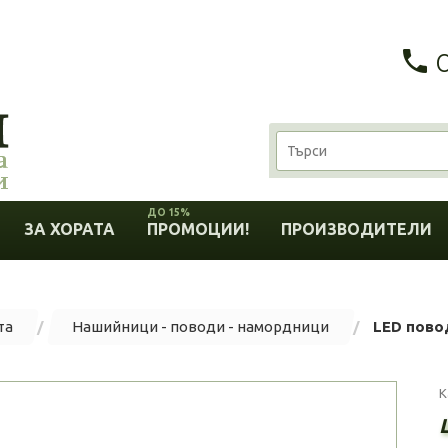
ДО 15%
ЗА ХОРАТА
ПРОМОЦИИ!
ПРОИЗВОДИТЕЛИ
та
Нашийници - поводи - намордници
LED пово
К