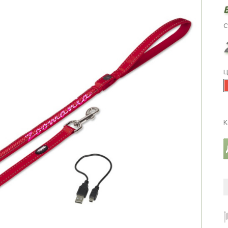
С
Ц
К