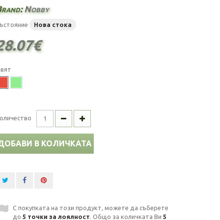
Brand:
Nobby
ъстояние
Нова стока
28.07€
вят
оличество
ДОБАВИ В КОЛИЧКАТА
С покупката на този продукт, можете да съберете
до
5
точки за лоялност
. Общо за количката Ви
5