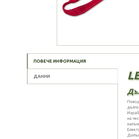
ПОВЕЧЕ ИНФОРМАЦИЯ
LE
ДАННИ
Дъ
Повод
дълги
Израб
на че
напъл
Елект
Допъл