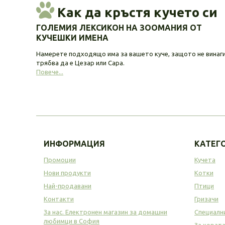
Как да кръстя кучето си
ГОЛЕМИЯ ЛЕКСИКОН НА ЗООМАНИЯ ОТ
КУЧЕШКИ ИМЕНА
Намерете подходящо има за вашето куче, защото не винаг
трябва да е Цезар или Сара.
Повече...
ИНФОРМАЦИЯ
КАТЕГ
Промоции
Кучета
Нови продукти
Котки
Най-продавани
Птици
Контакти
Гризачи
За нас. Електронен магазин за домашни
Специалн
любимци в София
За хорат