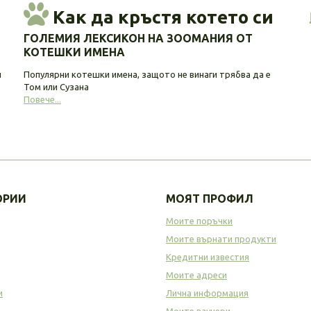
Как да кръстя котето си
ГОЛЕМИЯ ЛЕКСИКОН НА ЗООМАНИЯ ОТ
КОТЕШКИ ИМЕНА
и
Популярни котешки имена, защото не винаги трябва да е
Том или Сузана
Повече...
ОРИИ
МОЯТ ПРОФИЛ
Моите поръчки
Моите върнати продукти
Кредитни известия
Моите адреси
и
Лична информация
а
Моите ваучери