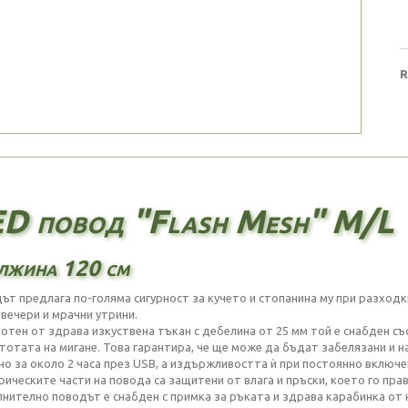
R
D повод "Flash Mesh" M/L
лжина 120 см
ът предлага по-голяма сигурност за кучето и стопанина му при разход
 вечери и мрачни утрини.
отен от здрава изкуствена тъкан с дебелина от 25 мм той е снабден съ
стотата на мигане. Това гарантира, че ще може да бъдат забелязани и н
но за около 2 часа през USB, а издържливостта ѝ при постоянно включен
рическите части на повода са защитени от влага и пръски, което го пра
нително поводът е снабден с примка за ръката и здрава карабинка от