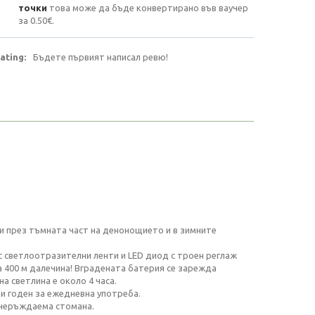
точки
това може да бъде конвертирано във ваучер
за
0.50€
.
ating:
Бъдете първият написал ревю!
ки през тъмната част на денонощието и в зимните
с светлоотразителни ленти и LED диод с троен реглаж
а 400 м далечина! Вградената батерия се зарежда
а светлина е около 4 часа.
ви годен за ежедневна употреба.
 неръждаема стомана.