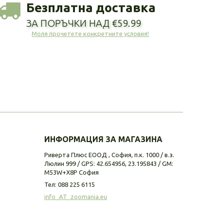
Безплатна доставка
ЗА ПОРЪЧКИ НАД €59.99
Моля прочетете конкретните условия!
ИНФОРМАЦИЯ ЗА МАГАЗИНА
Риверта Плюс ЕООД , София, п.к. 1000 / в.з.
Люлин 999 / GPS: 42.654956, 23.195843 / GM:
M53W+X8P София
Тел:
088 225 6115
info_AT_zoomania.eu