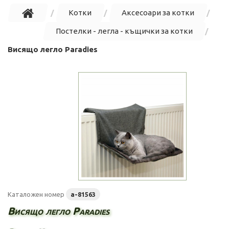
Котки
Аксесоари за котки
Постелки - легла - къщички за котки
Висящо легло Paradies
Каталожен номер
a-81563
Висящо легло Paradies