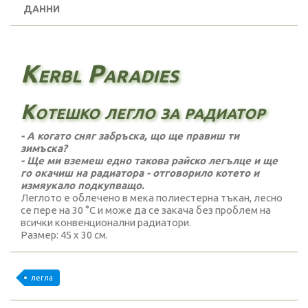
ДАННИ
Kerbl Paradies
Котешко легло за радиатор
- А когато сняг забръска, що ще правиш ти
зимъска?
- Ще ми вземеш едно такова райско легълце и ще
го окачиш на радиатора - отговорило котето и
измяукало подкупващо.
Леглото е облечено в мека полиестерна тъкан, лесно
се пере на 30 °C и може да се закача без проблем на
всички конвенционални радиатори.
Размер: 45 х 30 см.
легла