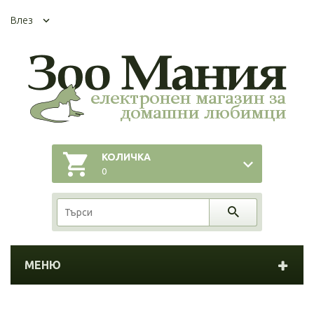
Влез
КОЛИЧКА
0
МЕНЮ