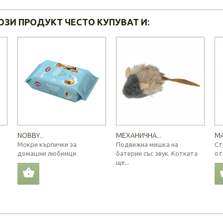
ОЗИ ПРОДУКТ ЧЕСТО КУПУВАТ И:
NOBBY...
МЕХАНИЧНА...
МА
Мокри кърпички за
Подвижна мишка на
Ст
домашни любимци
батерии със звук. Котката
от
ще...