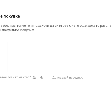
а покупка
забеляза топчето и подскочи да си играе с него още докато разопак
 Сполучлива покупка!
лезен този коментар?
Да
Не
Докладвай нередност
Я