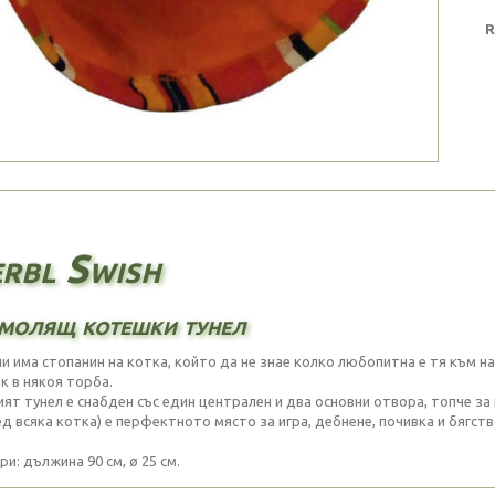
R
rbl Swish
олящ котешки тунел
ли има стопанин на котка, който да не знае колко любопитна е тя към н
к в някоя торба.
ият тунел е снабден със един централен и два основни отвора, топче з
ед всяка котка) е перфектното място за игра, дебнене, почивка и бягст
и: дължина 90 см, ø 25 см.