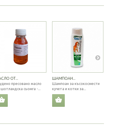
СЛО ОТ...
ШАМПОАН...
ЛЕГЛО DUB
удено пресовано масло
Шампоан за късокосмести
Легло за г
 шотландска сьомга -...
кучета и котки за...
кучета с пян