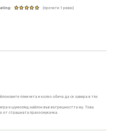
ating:
(прочети 1 ревю)
айлоновите пликчета и колко обича да се завира в тях
а игра и шумолящ найлон във вътрешността му. Това
во от страшната прахосмукачка.