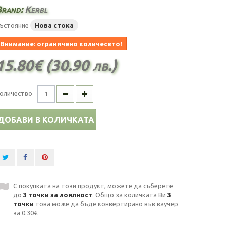
Brand:
Kerbl
ъстояние
Нова стока
Внимание: ограничено количесвто!
15.80€ (30.90 лв.)
оличество
ДОБАВИ В КОЛИЧКАТА
С покупката на този продукт, можете да съберете
до
3
точки за лоялност
. Общо за количката Ви
3
точки
това може да бъде конвертирано във ваучер
за
0.30€
.