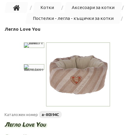
Котки
Аксесоари за котки
Постелки - легла - къщички за котки
Легло Love You
Каталожен номер
a-80394C
Легло Love You