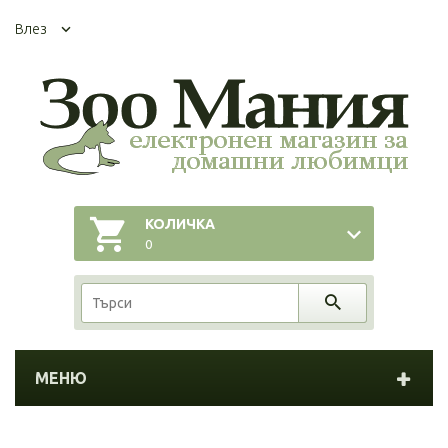
Влез
КОЛИЧКА
0
МЕНЮ