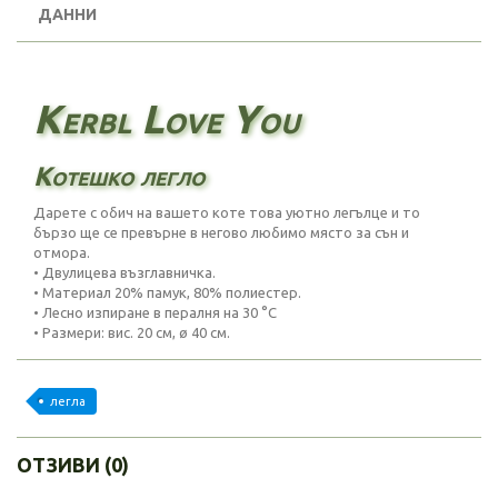
ДАННИ
Kerbl Love You
Котешко легло
Дарете с обич на вашето коте това уютно легълце и то
бързо ще се превърне в негово любимо място за сън и
отмора.
• Двулицева възглавничка.
• Материал 20% памук, 80% полиестер.
• Лесно изпиране в пералня на 30 °C
• Размери: вис. 20 см, ø 40 см.
легла
ОТЗИВИ (0)