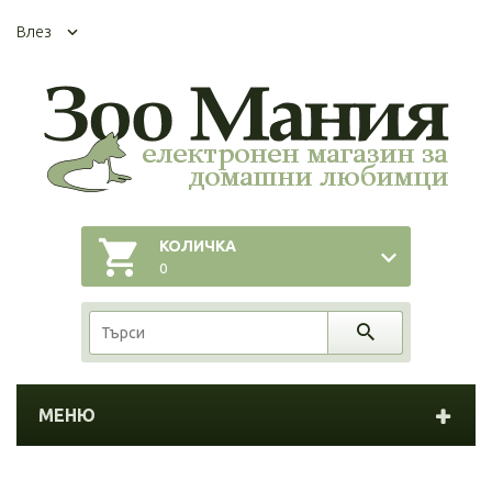
Влез
КОЛИЧКА
0
МЕНЮ