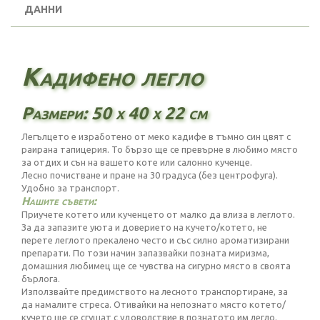
ДАННИ
Кадифено легло
Размери: 50 х 40 х 22 см
Легълцето е изработено от меко кадифе в тъмно син цвят с
раирана тапицерия. То бързо ще се превърне в любимо място
за отдих и сън на вашето коте или салонно кученце.
Лесно почистване и пране на 30 градуса (без центрофуга).
Удобно за транспорт.
Нашите съвети:
Приучете котето или кученцето от малко да влиза в леглото.
За да запазите уюта и доверието на кучето/котето, не
перете леглото прекалено често и със силно ароматизирани
препарати. По този начин запазвайки позната миризма,
домашния любимец ще се чувства на сигурно място в своята
бърлога.
Използвайте предимството на лесното транспортиране, за
да намалите стреса. Отивайки на непознато място котето/
кучето ще се сгушат с удоволствие в познатото им легло.