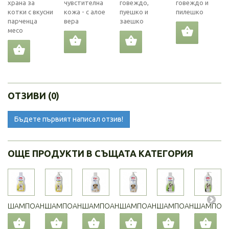
храна за
чувстителна
говеждо,
говеждо и
котки с вкусни
кожа - с алое
пуешко и
пилешко
парченца
вера
заешко
месо
ОТЗИВИ (0)
Бъдете първият написал отзив!
ОЩЕ ПРОДУКТИ В СЪЩАТА КАТЕГОРИЯ
ШАМПОАН...
ШАМПОАН...
ШАМПОАН...
ШАМПОАН...
ШАМПОАН...
ШАМПОАН.