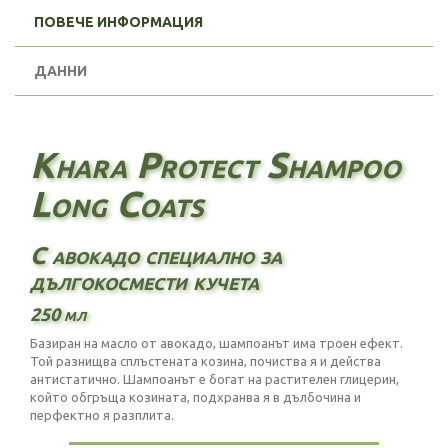
ПОВЕЧЕ ИНФОРМАЦИЯ
ДАННИ
Khara Protect Shampoo
Long Coats
С авокадо специално за
дългокосмести кучета
250 мл
Базиран на масло от авокадо, шампоанът има троен ефект.
Той разнищва сплъстената козина, почиства я и действа
антистатично. Шампоанът е богат на растителен глицерин,
който обгръща козината, подхранва я в дълбочина и
перфектно я разплита.