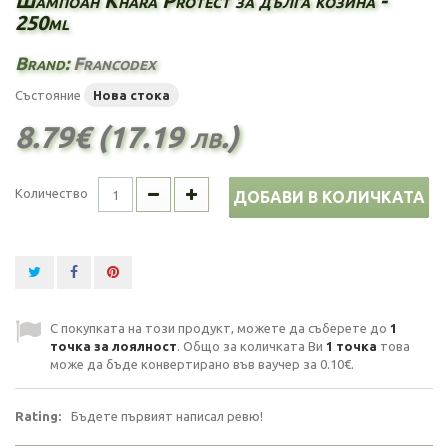
Шампоан Khara Protect за дълга козина -
250ml
Brand:
Francodex
Състояние
Нова стока
8.79€ (17.19 лв.)
Количество
ДОБАВИ В КОЛИЧКАТА
С покупката на този продукт, можете да съберете до
1
точка за лоялност
. Общо за количката Ви
1
точка
това
може да бъде конвертирано във ваучер за
0.10€
.
Rating:
Бъдете първият написал ревю!