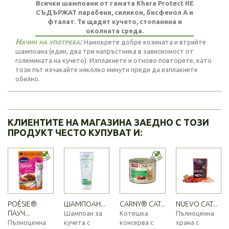
Всички шампоани от гамата Khara Protect НЕ
СЪДЪРЖАТ парабени, силикон, бисфенол А и
фталат. Те щадят кучето, стопанина и
околната среда.
Начин на употреба:
Намокрете добре козината и втрийте
шампоана (един, два три напръстника в зависиомост от
големината на кучето). Изплакнете и отново повторете, като
този път изчакайте няколко минути преди да изплакнете
обилно.
КЛИЕНТИТЕ НА МАГАЗИНА ЗАЕДНО С ТОЗИ
ПРОДУКТ ЧЕСТО КУПУВАТ И:
POÉSIE®
ШАМПОАН...
CARNY® CAT...
NUEVO CAT...
ПАУЧ...
Шампоан за
Котешка
Пълноценна
Пълноценна
кучета с
консерва с
храна с