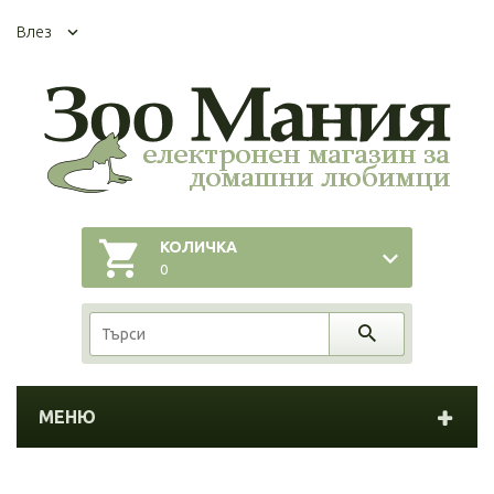
Влез
КОЛИЧКА
0
МЕНЮ