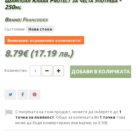
Шампоан Khara Protect за честа употреба -
250ml
Brand:
Francodex
Състояние
Нова стока
Внимание: ограничено количесвто!
8.79€ (17.19 лв.)
Количество
ДОБАВИ В КОЛИЧКАТА
С покупката на този продукт, можете да съберете до
1
точка за лоялност
. Общо за количката Ви
1
точка
това
може да бъде конвертирано във ваучер за
0.10€
.