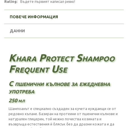
Rating:
Бъдете първият написал ревю!
ПОВЕЧЕ ИНФОРМАЦИЯ
ДАННИ
Khara Protect Shampoo
Frequent Use
С пшенични кълнове за ежедневна
употреба
250 мл
Шампоанът е специално създаден за кучета нуждаещи се от
редовно къпане. Базиран на протеини от пшенични кълнове и
натурален глицерин, той нежно почиства козината и
възвръща естествения ѝ блясък без да дразни кожата и да