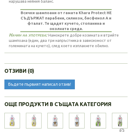
нарушава нейния баланс.
Всички шампоани от гамата Khara Protect НЕ
СЪДЪРЖАТ парабени, силикон, бисфенол А и
фталат. Те щадят кучето, стопанина и
околната среда.
Начин на употреба:
Намокрете добре козината и втрийте
шампоана (един, два три напръстника в зависиомост от
големината на кучето), след което изплакнете обилно.
ОТЗИВИ (0)
Бъдете първият написал отзив!
ОЩЕ ПРОДУКТИ В СЪЩАТА КАТЕГОРИЯ