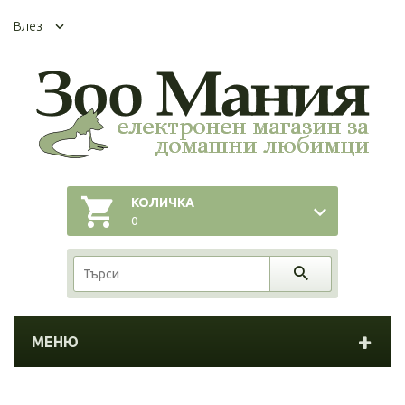
Влез
КОЛИЧКА
0
МЕНЮ