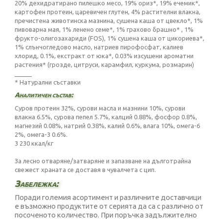
20% дехидратирано пилешко месо, 19% ориз*, 19% ечемик*,
картофен протеин, царевичен глутен, 4% растителни влакна,
пречистена животинска мазнина, сушена каша от цвекло*, 1%
пивоварна мая, 1% ленено семе*, 1% грахово брашно* , 1%
фрукто-олигозахариди (FOS), 1% сушена каша от цикориева*,
1% слънчогледово масло, натриев пирофосфат, калиев
хлорид, 0.1%, екстракт от юка*, 0.03% изсушени ароматни
растения* (грозде, цитруси, карамфил, куркума, розмарин)
_____
* Натурални съставки
Аналитичен състав:
Суров протеин 32%, сурови масла и мазнини 10%, сурови
влакна 6.5%, сурова пепел 5.7%, калций 0.88%, фосфор 0.8%,
магнезий 0.08%, натрий 0.38%, калий 0.6%, влага 10%, омега-6
2%, омега-3 0.6%.
3 230 ккал/кг
За лесно отваряне/затваряне и запазване на дълготрайна
свежест храната се доставя в чувалчета с цип.
Забележка:
Поради големия асортимент и различните доставчици
е възможно продуктите от серията да са с различно от
посоченото количество. При поръчка задължително