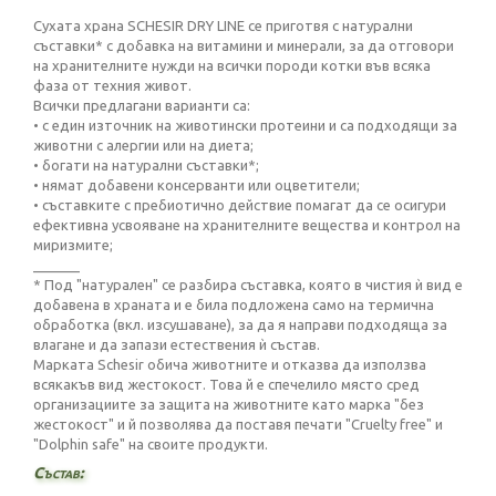
Сухата храна SCHESIR DRY LINE се приготвя с натурални
съставки* с добавка на витамини и минерали, за да отговори
на хранителните нужди на всички породи котки във всяка
фаза от техния живот.
Всички предлагани варианти са:
• с един източник на животински протеини и са подходящи за
животни с алергии или на диета;
• богати на натурални съставки*;
• нямат добавени консерванти или оцветители;
• съставките с пребиотично действие помагат да се осигури
ефективна усвояване на хранителните вещества и контрол на
миризмите;
______
* Под "натурален" се разбира съставка, която в чистия ѝ вид е
добавена в храната и е била подложена само на термична
обработка (вкл. изсушаване), за да я направи подходяща за
влагане и да запази естествения ѝ състав.
Марката Schesir обича животните и отказва да използва
всякакъв вид жестокост. Това й е спечелило място сред
организациите за защита на животните като марка "без
жестокост" и й позволява да поставя печати "Cruelty free" и
"Dolphin safe" на своите продукти.
Състав: