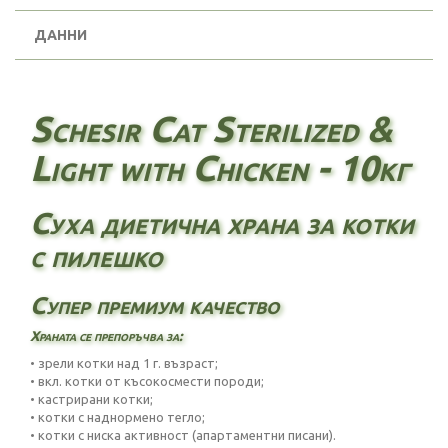
ДАННИ
Schesir Cat Sterilized &
Light with Chicken - 10кг
Суха диетична храна за котки
с пилешко
Супер премиум качество
Храната се препоръчва за:
• зрели котки над 1 г. възраст;
• вкл. котки от късокосмести породи;
• кастрирани котки;
• котки с наднормено тегло;
• котки с ниска активност (апартаментни писани).