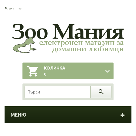
Влез
КОЛИЧКА
0
МЕНЮ