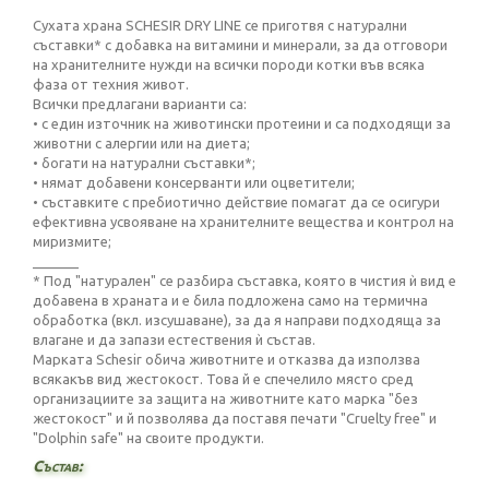
Сухата храна SCHESIR DRY LINE се приготвя с натурални
съставки* с добавка на витамини и минерали, за да отговори
на хранителните нужди на всички породи котки във всяка
фаза от техния живот.
Всички предлагани варианти са:
• с един източник на животински протеини и са подходящи за
животни с алергии или на диета;
• богати на натурални съставки*;
• нямат добавени консерванти или оцветители;
• съставките с пребиотично действие помагат да се осигури
ефективна усвояване на хранителните вещества и контрол на
миризмите;
______
* Под "натурален" се разбира съставка, която в чистия ѝ вид е
добавена в храната и е била подложена само на термична
обработка (вкл. изсушаване), за да я направи подходяща за
влагане и да запази естествения ѝ състав.
Марката Schesir обича животните и отказва да използва
всякакъв вид жестокост. Това й е спечелило място сред
организациите за защита на животните като марка "без
жестокост" и й позволява да поставя печати "Cruelty free" и
"Dolphin safe" на своите продукти.
Състав: