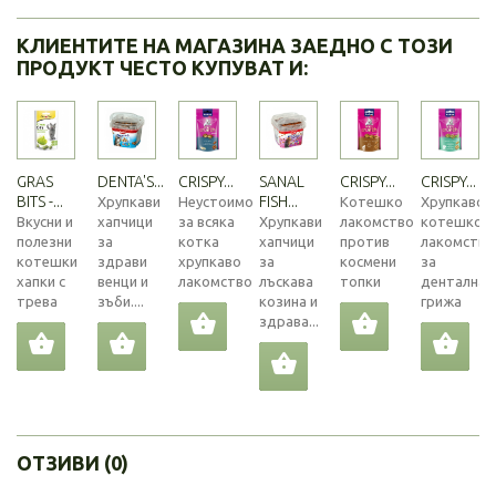
КЛИЕНТИТЕ НА МАГАЗИНА ЗАЕДНО С ТОЗИ
ПРОДУКТ ЧЕСТО КУПУВАТ И:
GRAS
DENTA'S...
CRISPY...
SANAL
CRISPY...
CRISPY...
BITS -...
FISH...
Хрупкави
Неустоимо
Котешко
Хрупкаво
Вкусни и
хапчици
за всяка
Хрупкави
лакомство
котешко
полезни
за
котка
хапчици
против
лакомство
котешки
здрави
хрупкаво
за
космени
за
хапки с
венци и
лакомство
лъскава
топки
дентална
трева
зъби....
козина и
грижа
здрава...
ОТЗИВИ (0)