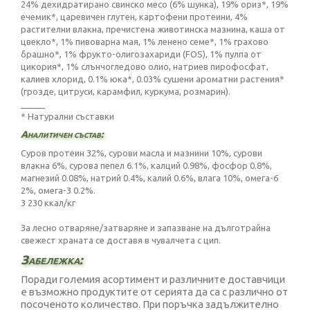
24% дехидратирано свинско месо (6% шунка), 19% ориз*, 19%
ечемик*, царевичен глутен, картофени протеини, 4%
растителни влакна, пречистена животинска мазнина, каша от
цвекло*, 1% пивоварна мая, 1% ленено семе*, 1% грахово
брашно*, 1% фрукто-олигозахариди (FOS), 1% пулпа от
цикория*, 1% слънчогледово олио, натриев пирофосфат,
калиев хлорид, 0.1% юка*, 0.03% сушени ароматни растения*
(грозде, цитруси, карамфил, куркума, розмарин).
_____
* Натурални съставки
Аналитичен състав:
Суров протеин 32%, сурови масла и мазнини 10%, сурови
влакна 6%, сурова пепел 6.1%, калций 0.98%, фосфор 0.8%,
магнезий 0.08%, натрий 0.4%, калий 0.6%, влага 10%, омега-6
2%, омега-3 0.2%.
3 230 ккал/кг
За лесно отваряне/затваряне и запазване на дълготрайна
свежест храната се доставя в чувалчета с цип.
Забележка:
Поради големия асортимент и различните доставчици
е възможно продуктите от серията да са с различно от
посоченото количество. При поръчка задължително