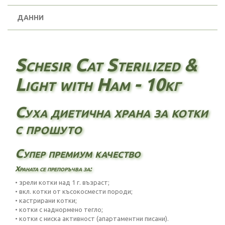
ДАННИ
Schesir Cat Sterilized &
Light with Ham - 10кг
Суха диетична храна за котки
с прошуто
Супер премиум качество
Храната се препоръчва за:
• зрели котки над 1 г. възраст;
• вкл. котки от късокосмести породи;
• кастрирани котки;
• котки с наднормено тегло;
• котки с ниска активност (апартаментни писани).