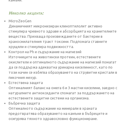
камъни.
Няколко акцента:
MicroZeoGen
Динамичният микронизиран клиноптилолит активно
стимулира чревното здраве и абсорбцията на хранителните
вещества. Прихваща произвежданите от бактерии в
храносмилателния тракт токсини. Подпомага ставните
хрущяли и стимулира подвижността.
Контрол на Ph и съдържание на магнезий
Източниците на животински протеин, естествените
окислители и оптималното съдържание на магнезий помагат
да се поддържа адекватна уринарна киселинност, като по
този начин се избягва образуването на струвитни кристали в
пикочния мехур.
Естествена защита
Оптималният баланс на омега 6 и 3 мастни киселини, заедно с
натуралните антиоксиданти спомагат за поддържането на
естествените защитни системи на организма.
Бъбречна защита
Оптималното съдържание на минерали в храната
предотвратява образуването на камъни в бъбреците и
осигурява тяхното здравословно функциониране.