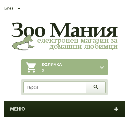
Влез
КОЛИЧКА
0
МЕНЮ