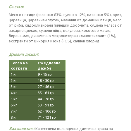
Състав:
Месо от птици (пилешко 83%, пуешко 12%, патешко 5%), ориз,
царевица, царевичен глутен, мазнини от домашни птици, месо
от риба, хидролизирани пилешки дробчета, сушена меласа от
захарно цвекло, сушени яйца, целулоза, кокосово масло,
бирена мая, динамично микронизиран клиноптилолит (1%),
екстракти от цикория и юка (FOS), калиев хлорид.
Дневни дажби:
Тегло на
Ежедневна
котката
дажба
1 кг
9 - 15 гр
2 кг
18 - 30 гр
3 кг
27 - 46 гр
4 кг
35 - 61 гр
5 кг
44 - 76 гр
6 кг
53 - 91 гр
7 кг
62 - 106 гр
8 кг
71 - 121 гр
Заключение:
Качествена пълноценна диетична храна за