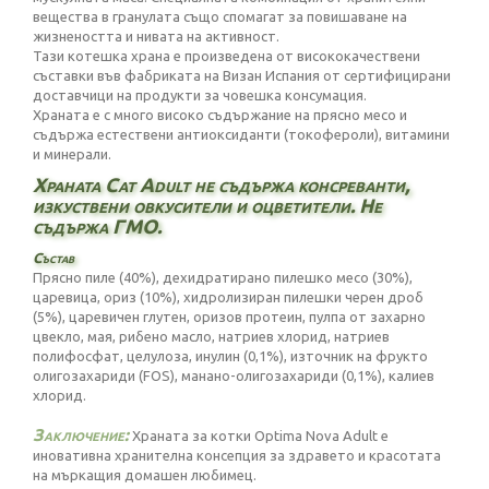
вещества в гранулата също спомагат за повишаване на
жизнеността и нивата на активност.
Тази котешка храна е произведена от висококачествени
съставки във фабриката на Визан Испания от сертифицирани
доставчици на продукти за човешка консумация.
Храната е с много високо съдържание на прясно месо и
съдържа естествени антиоксиданти (токофероли), витамини
и минерали.
Храната Cat Adult не съдържа консреванти,
изкуствени овкусители и оцветители. Не
съдържа ГМО.
Състав
Прясно пиле (40%), дехидратирано пилешко месо (30%),
царевица, ориз (10%), хидролизиран пилешки черен дроб
(5%), царевичен глутен, оризов протеин, пулпа от захарно
цвекло, мая, рибено масло, натриев хлорид, натриев
полифосфат, целулоза, инулин (0,1%), източник на фрукто
олигозахариди (FOS), манано-олигозахариди (0,1%), калиев
хлорид.
Заключение:
Храната за котки Optima Nova Adult е
иновативна хранителна консепция за здравето и красотата
на мъркащия домашен любимец.