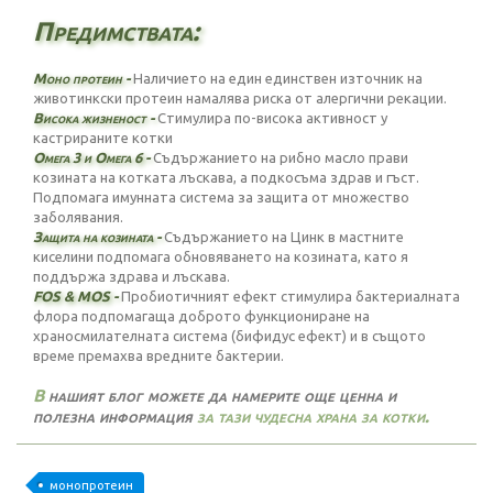
Предимствата:
Моно протеин -
Наличието на един единствен източник на
животинкски протеин намалява риска от алергични рекации.
Висока жизненост -
Стимулира по-висока активност у
кастрираните котки
Омега 3 и Омега 6 -
Съдържанието на рибно масло прави
козината на котката лъскава, а подкосъма здрав и гъст.
Подпомага имунната система за защита от множество
заболявания.
Защита на козината -
Съдържанието на Цинк в мастните
киселини подпомага обновяването на козината, като я
поддържа здрава и лъскава.
FOS & MOS -
Прoбиотичният ефект стимулира бактериалната
флора подпомагаща доброто функциониране на
храносмилателната система (бифидус ефект) и в същото
време премахва вредните бактерии.
В
нашият блог можете да намерите още ценна и
полезна информация
за тази чудесна храна за котки.
монопротеин