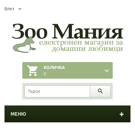
Влез
КОЛИЧКА
0
МЕНЮ