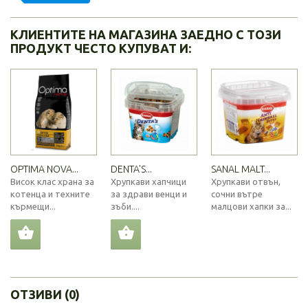
КЛИЕНТИТЕ НА МАГАЗИНА ЗАЕДНО С ТОЗИ
ПРОДУКТ ЧЕСТО КУПУВАТ И:
OPTIMA NOVA...
DENTA'S...
SANAL MALT...
Висок клас храна за
Хрупкави хапчици
Хрупкави отвън,
котенца и техните
за здрави венци и
сочни вътре
кърмещи...
зъби....
малцови хапки за...
ОТЗИВИ (0)