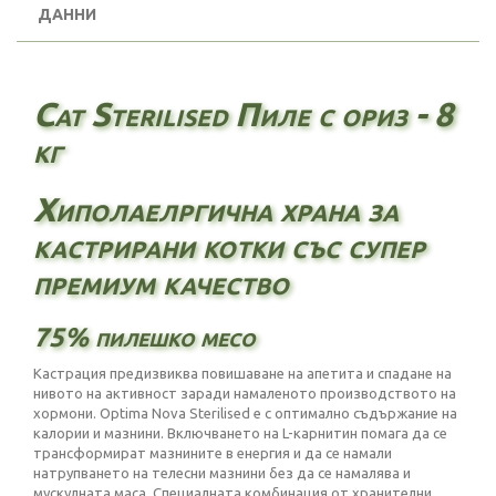
ДАННИ
Cat Sterilised Пиле с ориз - 8
кг
Хиполаелргична храна за
кастрирани котки със супер
премиум качество
75% пилешко месо
Кастрация предизвиква повишаване на апетита и спадане на
нивото на активност заради намаленото производството на
хормони. Optima Nova Sterilised е с оптимално съдържание на
калории и мазнини. Включването на L-карнитин помага да се
трансформират мазнините в енергия и да се намали
натрупването на телесни мазнини без да се намалява и
мускулната маса. Специалната комбинация от хранителни