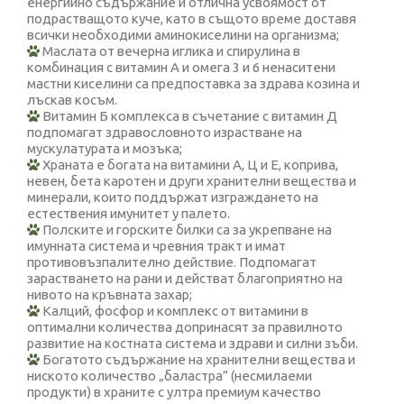
енергийно съдържание и отлична усвоямост от
подрастващото куче, като в същото време доставя
всички необходими аминокиселини на организма;
Маслата от вечерна иглика и спирулина в
комбинация с витамин А и омега 3 и 6 ненаситени
мастни киселини са предпоставка за здрава козина и
лъскав косъм.
Витамин Б комплекса в съчетание с витамин Д
подпомагат здравословното израстване на
мускулатурата и мозъка;
Храната е богата на витамини А, Ц и Е, коприва,
невен, бета каротен и други хранителни вещества и
минерали, които поддържат изграждането на
естествения имунитет у палето.
Полските и горските билки са за укрепване на
имунната система и чревния тракт и имат
противовъзпалително действие. Подпомагат
зарастването на рани и действат благоприятно на
нивото на кръвната захар;
Калций, фосфор и комплекс от витамини в
оптимални количества допринасят за правилното
развитие на костната система и здрави и силни зъби.
Богатото съдържание на хранителни вещества и
ниското количество „баластра” (несмилаеми
продукти) в храните с ултра премиум качество