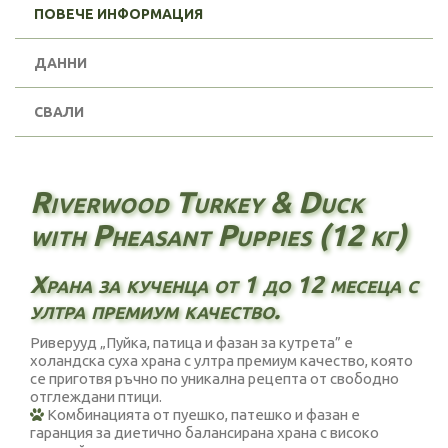
ПОВЕЧЕ ИНФОРМАЦИЯ
ДАННИ
СВАЛИ
Riverwood Turkey & Duck
with Pheasant Puppies (12 кг)
Храна за кученца от 1 до 12 месеца с
ултра премиум качество.
Риверууд „Пуйка, патица и фазан за кутрета” е
холандска суха храна с ултра премиум качество, която
се приготвя ръчно по уникална рецепта от свободно
отглеждани птици.
Комбинацията от пуешко, патешко и фазан е
гаранция за диетично балансирана храна с високо