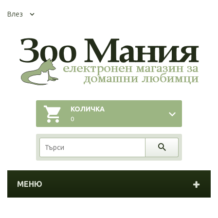
Влез
КОЛИЧКА
0
МЕНЮ