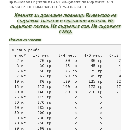
предпазват кученцето от издуване на коремчето и
значително намаляват обема на акото.
Храните за домашни любимци Riverwood
не
съдържат зърнени и пшенични култури. Не
съдържат глутен. Не съдържат соя. Не съдържат
ГМО.
Насоки за хранене
Дневна дажба
Тегло*   1-3 мес.   3-4 мес.   4-6 мес.   6-12 мес
  2 кг      20 гр      30 гр      30 гр       28 г
  3 кг      30 гр      45 гр      45 гр       42 г
  5 кг      50 гр      75 гр      75 гр       70 г
  7 кг      62 гр      93 гр      95 гр       90 г
 10 кг      80 гр     120 гр     125 гр      120 г
 15 кг     115 гр     160 гр     175 гр      170 г
 20 кг     140 гр     180 гр     210 гр      210 г
 25 кг     145 гр          х          х           
 30 кг     170 гр          х          х           
 40 кг     185 гр          х          х           
 50 кг     200 гр          х          х           
 60 кг     230 гр          х          х           
 70 кг     250 гр          х          х           
 80 кг     260 гр          х          х           