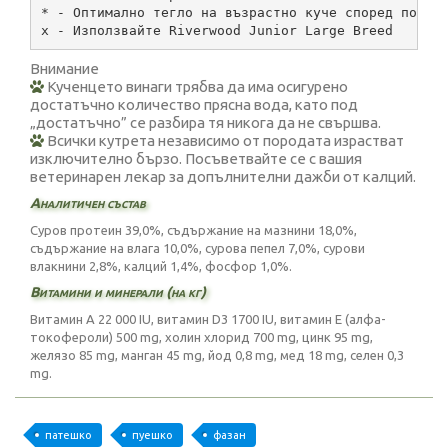
* - Oптимално тегло на възрастно куче според пол и
х - Използвайте Riverwood Junior Large Breed
Внимание
Кученцето винаги трябва да има осигурено
достатъчно количество прясна вода, като под
„достатъчно” се разбира тя никога да не свършва.
Всички кутрета независимо от породата израстват
изключително бързо. Посъветвайте се с вашия
ветеринарен лекар за допълнителни дажби от калций.
Аналитичен състав
Суров протеин 39,0%, съдържание на мазнини 18,0%,
съдържание на влага 10,0%, сурова пепел 7,0%, сурови
влакнини 2,8%, калций 1,4%, фосфор 1,0%.
Витамини и минерали (на кг)
Витамин А 22 000 IU, витамин D3 1700 IU, витамин Е (алфа-
токофероли) 500 mg, холин хлорид 700 mg, цинк 95 mg,
желязо 85 mg, манган 45 mg, йод 0,8 mg, мед 18 mg, селен 0,3
mg.
патешко
пуешко
фазан