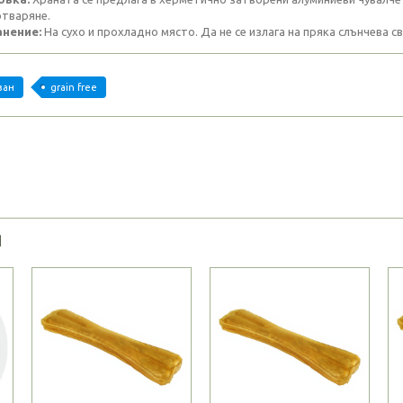
отваряне.
нение:
На сухо и прохладно място. Да не се излага на пряка слънчева с
зан
grain free
Я