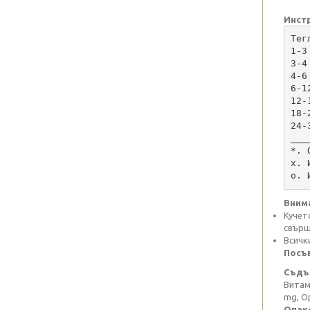
Инстр
Тег
1-3
3-4
4-6
6-1
18-
24-
___
*. 
х. 
о. 
Вним
Кучет
свърш
Всичк
Посъв
Съдър
Витами
mg, Ор
Опак