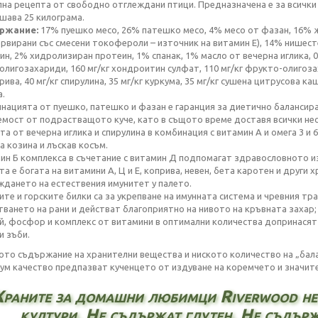
лна рецепта от свободно отглеждани птици. Предназначена е за всички
шава 25 килограма.
ржание:
17% пуешко месо, 26% патешко месо, 4% месо от фазан, 16% 
ервирани със смесени токофероли – източник на витамин Е), 14% нишест
ин, 2% хидролизиран протеин, 1% спанак, 1% масло от вечерна иглика, 0
олигозахариди, 160 мг/кг хондроитин сулфат, 110 мг/кг фрукто-олигозаха
рива, 40 мг/кг спирулина, 35 мг/кг куркума, 35 мг/кг сушена цитрусовa
каш
а.
нацията от пуешко, патешко и фазан е гаранция за диетично балансира
емост от подрастващото куче, като в същото време доставя всички не
та от вечерна иглика и спирулина в комбинация с витамин А и омега 3 и 
а козина и лъскав косъм.
ин Б комплекса в съчетание с витамин Д подпомагат здравословното из
та е богата на витамини А, Ц и Е, коприва, невен, бета каротен и друг
ждането на естествения имунитет у палето.
ите и горските билки са за укрепване на имунната система и чревния т
тването на рани и действат благоприятно на нивото на кръвната захар;
й, фосфор и комплекс от витамини в оптимални количества допринасят 
и зъби.
ото съдържание на хранителни вещества и ниското количество на „бала
ум качество предпазват кученцето от издуване на коремчето и значит
Храните за домашни любимци Riverwood
не
култури. Не съдържат глутен. Не съдър