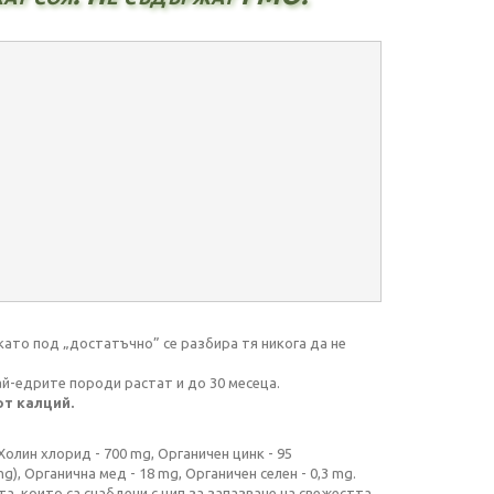
като под „достатъчно” се разбира тя никога да не
й-едрите породи растат и до 30 месеца.
т калций.
 Холин хлорид - 700 mg, Органичен цинк - 95
g), Органична мед - 18 mg, Органичен селен - 0,3 mg.
а, които са снабдени с цип за запазване на свежестта