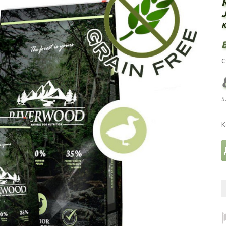
J
С
5
К