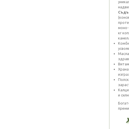
уника
надви
Съдъ
(конс
проте
моно-
кг коп
канел
Комби
усвоя
Масла
здрав
Витам
Храна
изгра
Полск
зарас
Калци
и силн
Богат
преми