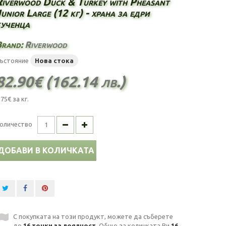
Riverwood Duck & Turkey with Pheasant
unior Large (12 кг) - храна за едри
кученца
Brand:
Riverwood
ъстояние
Нова стока
82.90€ (162.14 лв.)
.75€
за кг.
оличество
ДОБАВИ В КОЛИЧКАТА
С покупката на този продукт, можете да съберете
до
16
точки за лоялност
. Общо за количката Ви
16