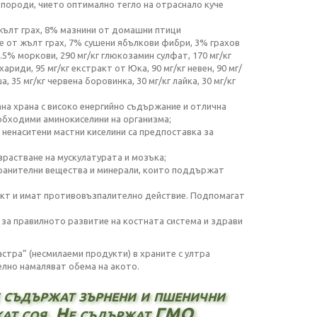
 породи, чието оптимално тегло на отраснало куче
жълт грах, 8% мазнини от домашни птици
е от жълт грах, 7% сушени ябълкови фибри, 3% грахов
.5% моркови, 290 мг/кг глюкозамин сулфат, 170 мг/кг
риди, 95 мг/кг екстракт от Юка, 90 мг/кг невен, 90 мг/
а, 35 мг/кг червена боровинка, 30 мг/кг лайка, 30 мг/кг
на храна с високо енергийно съдържание и отлична
обходими аминокиселини на организма;
6 ненаситени мастни киселини са предпоставка за
растване на мускулатурата и мозъка;
и хранителни вещества и минерали, които поддържат
ракт и имат противовъзпалително действие. Подпомагат
за правилното развитие на костната система и здрави
стра” (несмилаеми продукти) в храните с ултра
елно намаляват обема на акото.
 съдържат зърнени и пшенични
жат соя. Не съдържат ГМО.