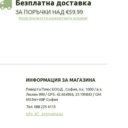
Безплатна доставка
ЗА ПОРЪЧКИ НАД €59.99
Моля прочетете конкретните условия!
ИНФОРМАЦИЯ ЗА МАГАЗИНА
Риверта Плюс ЕООД , София, п.к. 1000 / в.з.
Люлин 999 / GPS: 42.654956, 23.195843 / GM:
M53W+X8P София
Тел:
088 225 6115
info_AT_zoomania.eu