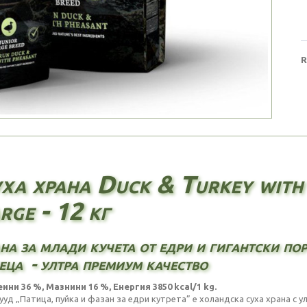
R
ха храна Duck & Turkey with
rge - 12 кг
на за млади кучета от едри и гигантски пор
еца - ултра премиум качество
ини 36 %, Мазнини 16 %, Енергия 3850 kcal
/1 kg.
ууд „Патица, пуйка и фазан за едри кутрета” е холандска суха храна с 