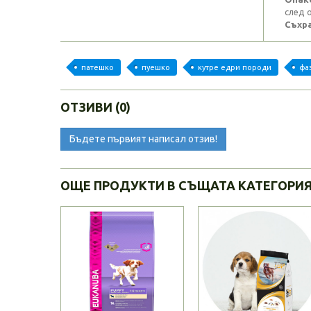
след 
Съхра
патешко
пуешко
кутре едри породи
фа
ОТЗИВИ (0)
Бъдете първият написал отзив!
ОЩЕ ПРОДУКТИ В СЪЩАТА КАТЕГОРИ