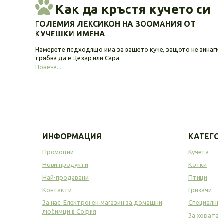
Как да кръстя кучето си
ГОЛЕМИЯ ЛЕКСИКОН НА ЗООМАНИЯ ОТ
КУЧЕШКИ ИМЕНА
Намерете подходящо има за вашето куче, защото не винаг
трябва да е Цезар или Сара.
Повече...
ИНФОРМАЦИЯ
КАТЕГ
Промоции
Кучета
Нови продукти
Котки
Най-продавани
Птици
Контакти
Гризачи
За нас. Електронен магазин за домашни
Специалн
любимци в София
За хорат