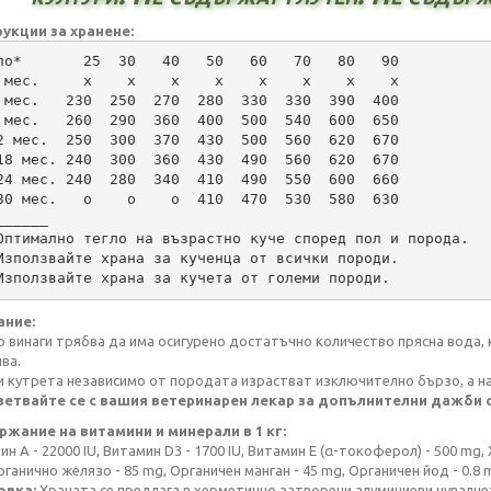
укции за хранене:
ло*       25  30   40   50   60   70   80   90
 мес.     х    х    х    х    х    х    х    х
 мес.   230  250  270  280  330  330  390  400
 мес.   260  290  360  400  500  540  600  650
2 мес.  250  300  370  430  500  560  620  670
12-18 мес. 240	300  360  430  490  560  620  670
24 мес. 240  280  340  410  490  550  600  660
30 мес.   о    о    о  410  470  530  580  630
______
Оптимално тегло на възрастно куче според пол и порода.
Използвайте храна за кученца от всички породи.
Използвайте храна за кучета от големи породи.
ание:
о винаги трябва да има осигурено достатъчно количество прясна вода, 
ва.
и кутрета независимо от породата израстват изключително бързо, а на
етвайте се с вашия ветеринарен лекар за допълнителни дажби о
жание на витамини и минерали в 1 кг:
н А - 22000 IU, Витамин D3 - 1700 IU, Витамин Е (α-токоферол) - 500 mg,
ганично желязо - 85 mg, Органичен манган - 45 mg, Органичен йод - 0.8 m
овка:
Храната се предлага в херметично затворени алуминиеви чувалчет