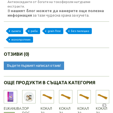
Антиоксиданти от богати на токофероли натурални
екстракти.
В
нашият блог можете да намерите още полезна
информация
за тази чудесна храна за кучета.
сьомга
риба
grain free
без пилешко
монопротеин
ОТЗИВИ (0)
Бъдете първият написал отзив!
ОЩЕ ПРОДУКТИ В СЪЩАТА КАТЕГОРИЯ
EUKANUBA...
TOP
КОКАЛ
КОКАЛ
КОКАЛ
КОКАЛ