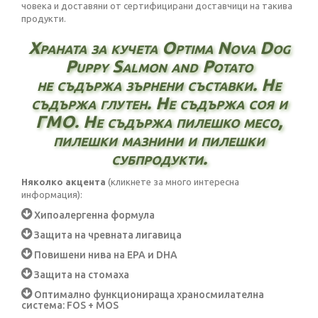
човека и доставяни от сертифицирани доставчици на такива
продукти.
Храната за кучета Optima Nova Dog
Puppy Salmon and Potato
не съдържа зърнени съставки. Не
съдържа глутен. Не съдържа соя и
ГМО. Не съдържа пилешко месо,
пилешки мазнини и пилешки
субпродукти.
Няколко акцента
(кликнете за много интересна
информация):
Хипоалергенна формула
Защита на чревната лигавица
Повишени нива на ЕРА и DHA
Защита на стомаха
Оптимално функционираща храносмилателна
система: FOS + MOS