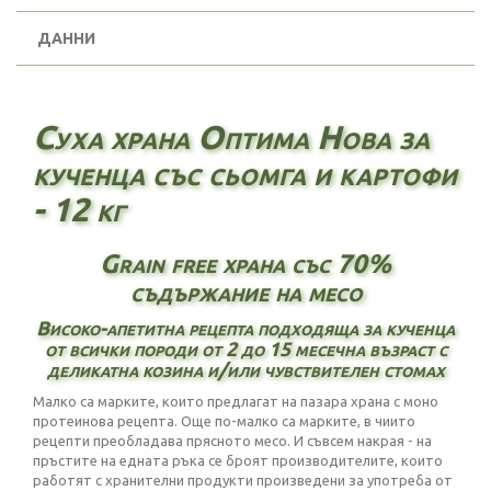
ДАННИ
Суха храна Оптима Нова за
кученца със сьомга и картофи
- 12 кг
Grain free храна със 70%
съдържание на месо
Високо-апетитна рецепта подходяща за кученца
от всички породи от 2 до 15 месечна възраст с
деликатна козина и/или чувствителен стомах
Малко са марките, които предлагат на пазара храна с моно
протеинова рецепта. Още по-малко са марките, в чиито
рецепти преобладава прясното месо. И съвсем накрая - на
пръстите на едната ръка се броят производителите, които
работят с хранителни продукти произведени за употреба от