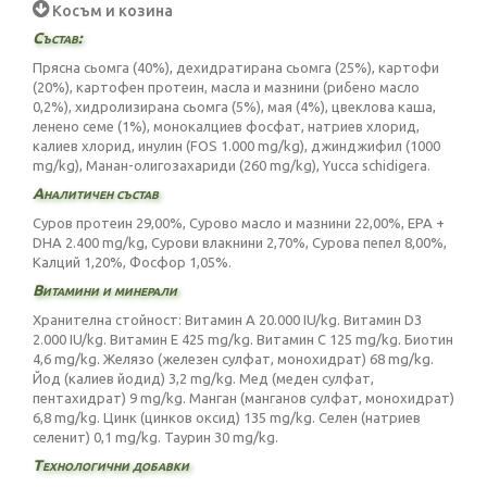
Косъм и козина
Състав:
Прясна сьомга (40%), дехидратирана сьомга (25%), картофи
(20%), картофен протеин, масла и мазнини (рибено масло
0,2%), хидролизирана сьомга (5%), мая (4%), цвеклова каша,
ленено семе (1%), монокалциев фосфат, натриев хлорид,
калиев хлорид, инулин (FOS 1.000 mg/kg), джинджифил (1000
mg/kg), Манан-олигозахариди (260 mg/kg), Yucca schidigera.
Аналитичен състав
Суров протеин 29,00%, Сурово масло и мазнини 22,00%, EPA +
DHA 2.400 mg/kg, Сурови влакнини 2,70%, Сурова пепел 8,00%,
Калций 1,20%, Фосфор 1,05%.
Витамини и минерали
Хранителна стойност: Витамин А 20.000 IU/kg. Витамин D3
2.000 IU/kg. Витамин Е 425 mg/kg. Витамин C 125 mg/kg. Биотин
4,6 mg/kg. Желязо (железен сулфат, монохидрат) 68 mg/kg.
Йод (калиев йодид) 3,2 mg/kg. Мед (меден сулфат,
пентахидрат) 9 mg/kg. Манган (манганов сулфат, монохидрат)
6,8 mg/kg. Цинк (цинков оксид) 135 mg/kg. Селен (натриев
селенит) 0,1 mg/kg. Таурин 30 mg/kg.
Технологични добавки