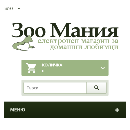
Влез
КОЛИЧКА
0
МЕНЮ