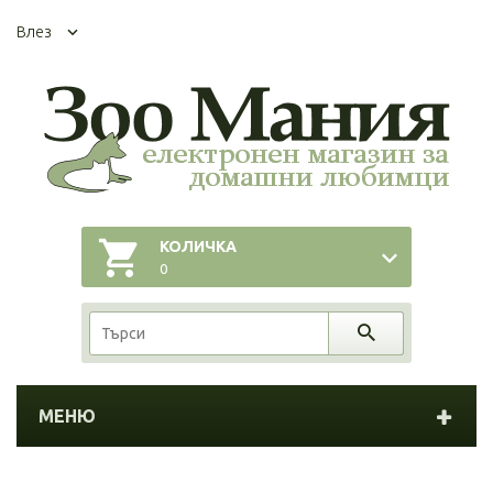
Влез
КОЛИЧКА
0
МЕНЮ