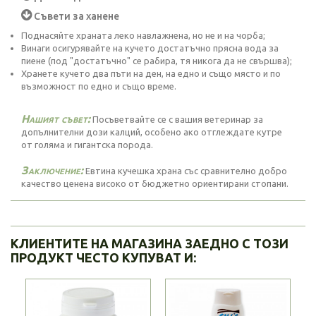
Съвети за ханене
Поднасяйте храната леко навлажнена, но не и на чорба;
Винаги осигурявайте на кучето достатъчно прясна вода за
пиене (под "достатъчно" се рабира, тя никога да не свършва);
Хранете кучето два пъти на ден, на едно и също място и по
възможност по едно и също време.
Нашият съвет:
Посъветвайте се с вашия ветеринар за
допълнителни дози калций, особено ако отглеждате кутре
от голяма и гигантска порода.
Заключение:
Евтина кучешка храна със сравнително добро
качество ценена високо от бюджетно ориентирани стопани.
КЛИЕНТИТЕ НА МАГАЗИНА ЗАЕДНО С ТОЗИ
ПРОДУКТ ЧЕСТО КУПУВАТ И: