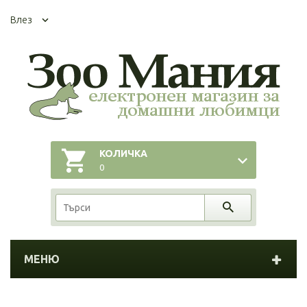
Влез
КОЛИЧКА
0
МЕНЮ