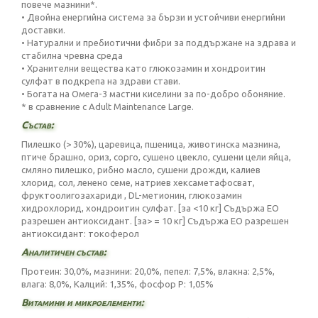
повече мазнини*.
• Двойна енергийна система за бързи и устойчиви енергийни
доставки.
• Натурални и пребиотични фибри за поддържане на здрава и
стабилна чревна среда
• Хранителни вещества като глюкозамин и хондроитин
сулфат в подкрепа на здрави стави.
• Богата на Омега-3 мастни киселини за по-добро обоняние.
* в сравнение с Adult Maintenance Large.
Състав:
Пилешко (> 30%), царевица, пшеница, животинска мазнина,
птиче брашно, ориз, сорго, сушено цвекло, сушени цели яйца,
смляно пилешко, рибно масло, сушени дрожди, калиев
хлорид, сол, ленено семе, натриев хексаметафосват,
фруктоолигозахариди , DL-метионин, глюкозамин
хидрохлорид, хондроитин сулфат. [за <10 кг] Съдържа ЕО
разрешен антиоксидант. [за> = 10 кг] Съдържа ЕО разрешен
антиоксидант: токоферол
Аналитичен състав:
Протеин: 30,0%, мазнини: 20,0%, пепел: 7,5%, влакна: 2,5%,
влага: 8,0%, Калций: 1,35%, фосфор P: 1,05%
Витамини и микроелементи: