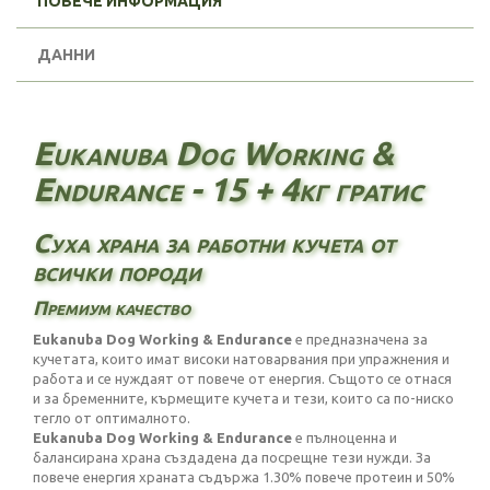
ПОВЕЧЕ ИНФОРМАЦИЯ
ДАННИ
Eukanuba Dog Working &
Endurance - 15 + 4кг гратис
Суха храна за работни кучета от
всички породи
Премиум качество
Eukanuba Dog Working & Endurance
е предназначена за
кучетата, които имат високи натоварвания при упражнения и
работа и се нуждаят от повече от енергия. Същото се отнася
и за бременните, кърмещите кучета и тези, които са по-ниско
тегло от оптималното.
Eukanuba Dog Working & Endurance
е пълноценна и
балансирана храна създадена да посрещне тези нужди. За
повече енергия храната съдържа 1.30% повече протеин и 50%