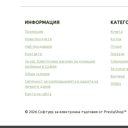
ИНФОРМАЦИЯ
КАТЕГ
Промоции
Кучета
Нови продукти
Котки
Най-продавани
Птици
Контакти
Гризачи
За нас. Електронен магазин за домашни
Специалн
любимци в София
За хорат
Общи условия
Ваучери
Сигурност на разплащанията и защита на
Oldies
личните данни
Карта на сайта
©
2026
Софтуер за електронна търговия от PrestaShop™