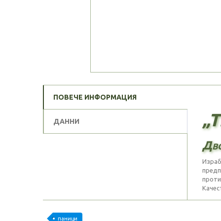
ПОВЕЧЕ ИНФОРМАЦИЯ
„T
ДАННИ
Дво
Израб
предп
против
Качес
паници