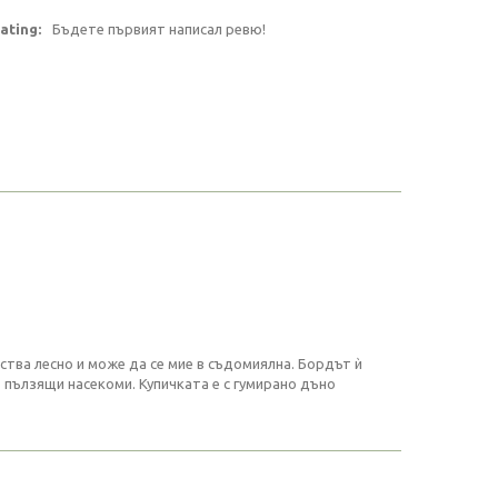
ating:
Бъдете първият написал ревю!
тва лесно и може да се мие в съдомиялна. Бордът ѝ
 пълзящи насекоми. Купичката е с гумирано дъно