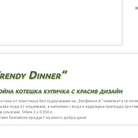
R
rendy Dinner“
йна котешка купичка с красив дизайн
отена от пластмаса без съдържание на „бисфенол А“ паничката се почис
азва пода от изцапване, а напълнен с вода е надеждна преграда против
 хлъзгане. Обем 2 х 0.350 л.
твен белгийски продукт на много добра цена!