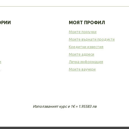
ОРИИ
МОЯТ ПРОФИЛ
Моите поръчки
Моите върнати продукти
Кредитни известия
Моите адреси
и
Лична информация
а
Моите ваучери
Използваният курс е 1€ = 1.95583 лв