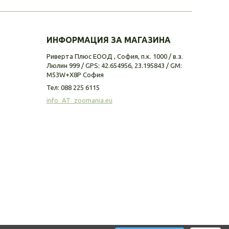
ИНФОРМАЦИЯ ЗА МАГАЗИНА
Риверта Плюс ЕООД , София, п.к. 1000 / в.з.
Люлин 999 / GPS: 42.654956, 23.195843 / GM:
M53W+X8P София
Тел:
088 225 6115
info_AT_zoomania.eu