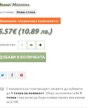
Brand:
Moderna
ъстояние
Нова стока
Внимание: ограничено количесвто!
5.57€ (10.89 лв.)
оличество
ДОБАВИ В КОЛИЧКАТА
С покупката на този продукт, можете да съберете
до
1
точка за лоялност
. Общо за количката Ви
1
точка
това може да бъде конвертирано във ваучер
за
0.10€
.