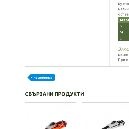
Кучеш
малки
остави
Мяр
S
M
L
Закл
късни
При п
нашийници
СВЪРЗАНИ ПРОДУКТИ