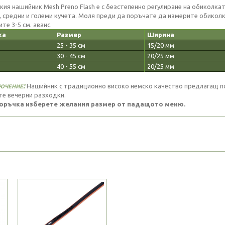
кия нашийник Mesh Preno Flash е с безстепенно регулиране на обиколка
, средни и големи кучета. Моля преди да поръчате да измерите обикол
те 3-5 см. аванс.
ка
Размер
Ширина
25 - 35 см
15/20 мм
30 - 45 см
20/25 мм
40 - 55 см
20/25 мм
ючение:
Нашийник с традиционно високо немско качество предлагащ по-
те вечерни разходки.
оръчка изберете желания размер от падащото меню.