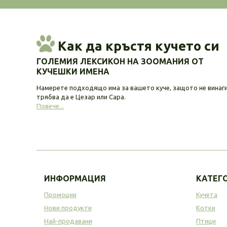
Как да кръстя кучето си
ГОЛЕМИЯ ЛЕКСИКОН НА ЗООМАНИЯ ОТ
КУЧЕШКИ ИМЕНА
Намерете подходящо има за вашето куче, защото не винаг
трябва да е Цезар или Сара.
Повече...
ИНФОРМАЦИЯ
КАТЕГ
Промоции
Кучета
Нови продукти
Котки
Най-продавани
Птици