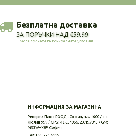
Безплатна доставка
ЗА ПОРЪЧКИ НАД €59.99
Моля прочетете конкретните условия!
ИНФОРМАЦИЯ ЗА МАГАЗИНА
Риверта Плюс ЕООД , София, п.к. 1000 / в.з.
Люлин 999 / GPS: 42.654956, 23.195843 / GM:
M53W+X8P София
Тел:
088 225 6115