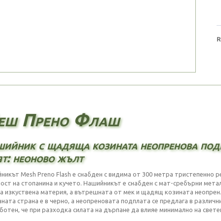
R
еш Прено Флаш
ийник с щадяща козината неопренова под
т: неоново жълт
никът Mesh Preno Flash е снабден с видима от 300 метра тристепенно 
ност на стопанина и кучето. Нашийникът е снабден с мат-сребърни мета
а изкуствена материя, а вътрешната от мек и щадящ козината неопрен
ната страна е в черно, а неопреновата подплата се предлага в различн
ботен, че при разходка силата на дърпане да влияе минимално на свет