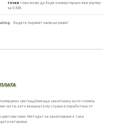
точки
това може да бъде конвертирано във ваучер
за
0.30€
.
ating:
Бъдете първият написал ревю!
плата
регулируемо светеща/мигаща закопчалка за по-голяма
лни части, като външната му страна е изработена от
.
и цветови гами. Методът на закопчаване е така
ещата катарама.