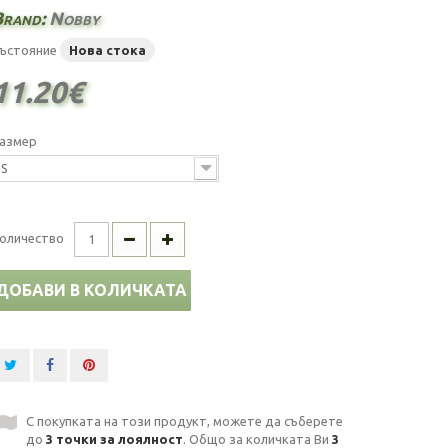
Brand:
Nobby
ъстояние
Нова стока
11.20€
азмер
S
оличество
ДОБАВИ В КОЛИЧКАТА
С покупката на този продукт, можете да съберете
до
3
точки за лоялност
. Общо за количката Ви
3