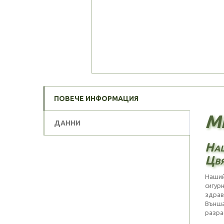
ПОВЕЧЕ ИНФОРМАЦИЯ
М
ДАННИ
Наш
Цвя
Наший
сигур
здрав
Външа
разра