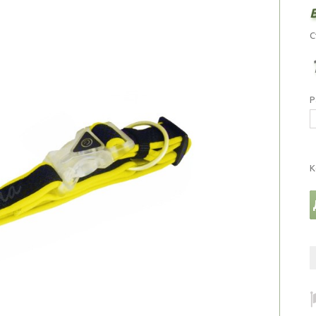
С
Р
К