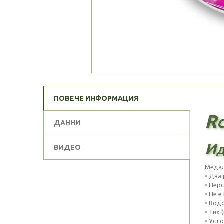
ПОВЕЧЕ ИНФОРМАЦИЯ
Ro
ДАННИ
Ид
ВИДЕО
Медал
• Два
• Пер
• Не е
• Вод
• Тих 
• Усто