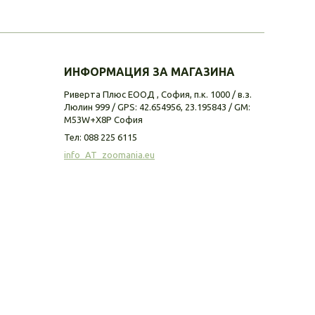
ИНФОРМАЦИЯ ЗА МАГАЗИНА
Риверта Плюс ЕООД , София, п.к. 1000 / в.з.
Люлин 999 / GPS: 42.654956, 23.195843 / GM:
M53W+X8P София
Тел:
088 225 6115
info_AT_zoomania.eu