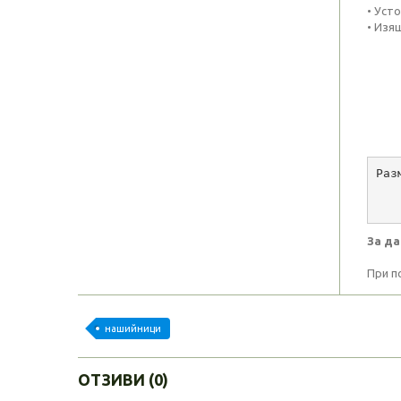
• Уст
• Изя
Раз
   
   
За да
При п
нашийници
ОТЗИВИ (0)