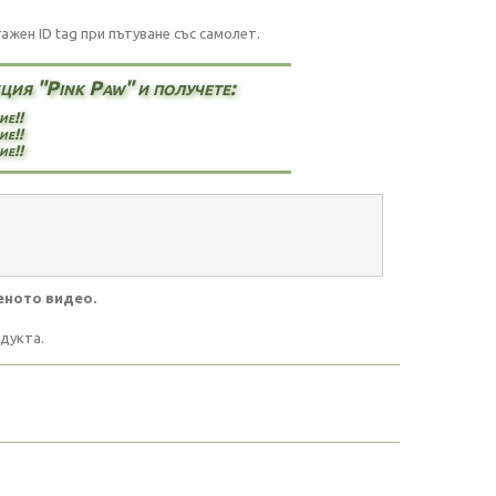
жен ID tag при пътуване със самолет.
ия "Pink Paw" и получете:
ие!!
ие!!
ие!!
еното видео.
дукта.