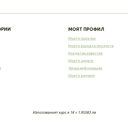
ОРИИ
МОЯТ ПРОФИЛ
Моите поръчки
Моите върнати продукти
Кредитни известия
Моите адреси
и
Лична информация
а
Моите ваучери
Използваният курс е 1€ = 1.95583 лв