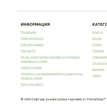
ИНФОРМАЦИЯ
КАТЕГ
Промоции
Кучета
Нови продукти
Котки
Най-продавани
Птици
Контакти
Гризачи
За нас. Електронен магазин за домашни
Специалн
любимци в София
За хорат
Общи условия
Ваучери
Сигурност на разплащанията и защита на
Oldies
личните данни
Карта на сайта
©
2026
Софтуер за електронна търговия от PrestaShop™