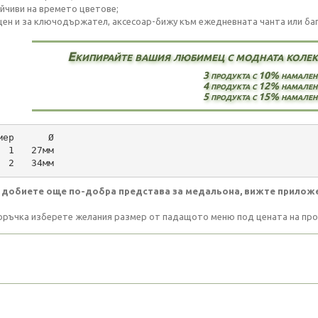
ойчиви на времето цветове;
щен и за ключодържател, аксесоар-бижу към ежедневната чанта или бага
Екипирайте вашия любимец с модната колекц
3 продукта с 10% намален
4 продукта с 12% намален
5 продукта с 15% намален
мер      Ø
  1   27мм
  2   34мм
 добиете още по-добра представа за медальона, вижте прилож
оръчка изберете желания размер от падащото меню под цената на про