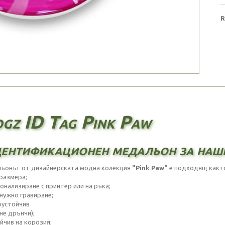
R
gz ID Tag Pink Paw
ентификационен медальон за наш
ьонът от дизайнерската модна колекция
"Pink Paw"
е подходящ както 
 размера;
сонализиране с принтер или на ръка;
 нужно гравиране;
оустойчив
(не дрънчи);
йчив на корозия;