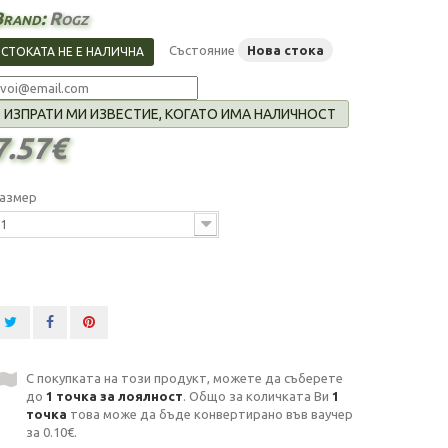
Brand:
Rogz
Състояние
Нова стока
СТОКАТА НЕ Е НАЛИЧНА
ИЗПРАТИ МИ ИЗВЕСТИЕ, КОГАТО ИМА НАЛИЧНОСТ
7.57€
азмер
1
С покупката на този продукт, можете да съберете
до
1
точка за лоялност
. Общо за количката Ви
1
точка
това може да бъде конвертирано във ваучер
за
0.10€
.