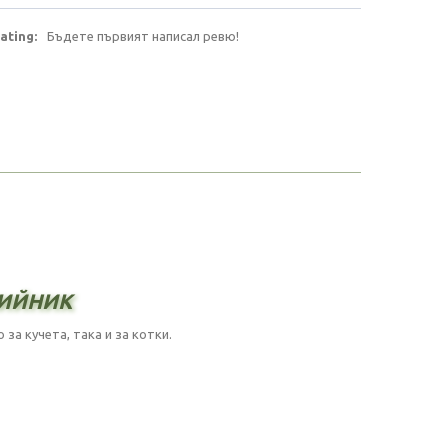
ating:
Бъдете първият написал ревю!
ийник
за кучета, така и за котки.